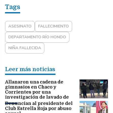
ASESINATO
FALLECIMIENTO
DEPARTAMENTO RÍO HONDO
NIÑA FALLECIDA
Leer más noticias
Allanaron una cadena de
gimnasios en Chaco y
Corrientes por una
investigación de lavado de
activos
Denuncian al presidente del
Club Estrella Roja por abuso