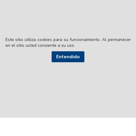
Este sitio utiliza cookies para su funcionamiento. Al permanecer
en el sitio usted consiente a su uso.
Entendido
© EL LIBERAL S.A.
Director Editorial: Lic. Gustavo Eduardo Ick
Santiago del Estero / República Argentina
SEGUI NUESTRAS REDES