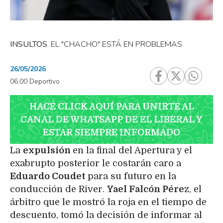
INSULTOS
. EL "CHACHO" ESTÁ EN PROBLEMAS
26/05/2026
06:00 Deportivo
HACÉ CLICK AQUÍ PARA UNIRTE AL
CANAL DE WHATSAPP DE EL LIBERAL Y
ESTAR SIEMPRE INFORMADO
La
expulsión
en la final del Apertura y el
exabrupto posterior le costarán caro a
Eduardo Coudet
para su futuro en la
conducción de River.
Yael Falcón Pére
z, el
árbitro que le mostró la roja en el tiempo de
descuento, tomó la decisión de informar al