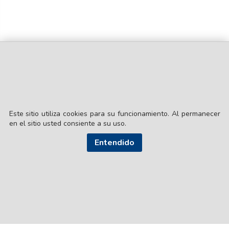
Este sitio utiliza cookies para su funcionamiento. Al permanecer
en el sitio usted consiente a su uso.
© EL LIBERAL S.A.
Director Editorial: Lic. Gustavo Eduardo Ick
Entendido
Santiago del Estero / República Argentina
SEGUI NUESTRAS REDES