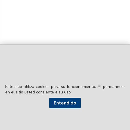
Este sitio utiliza cookies para su funcionamiento. Al permanecer
en el sitio usted consiente a su uso.
© EL LIBERAL S.A.
Director Editorial: Lic. Gustavo Eduardo Ick
Entendido
Santiago del Estero / República Argentina
SEGUI NUESTRAS REDES