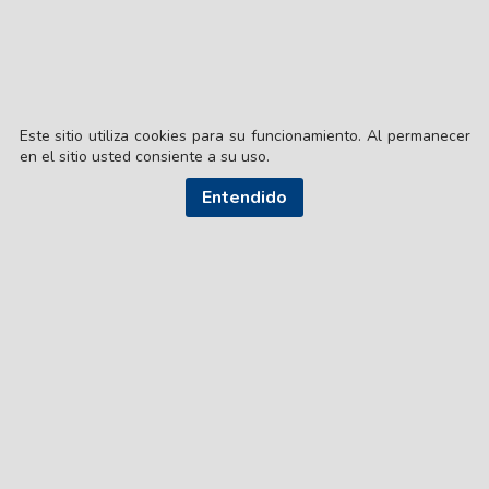
Este sitio utiliza cookies para su funcionamiento. Al permanecer
en el sitio usted consiente a su uso.
Entendido
© EL LIBERAL S.A.
Director Editorial: Lic. Gustavo Eduardo Ick
Santiago del Estero / República Argentina
SEGUI NUESTRAS REDES