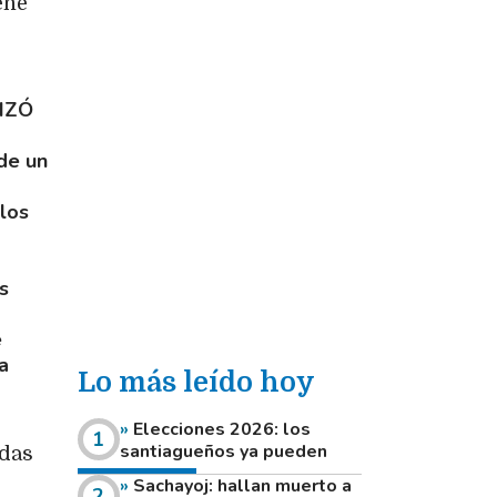
ene
IZÓ
de un
 los
s
e
a
Lo más leído hoy
Elecciones 2026: los
santiagueños ya pueden
adas
consultar dónde votan este
Sachayoj: hallan muerto a
domingo