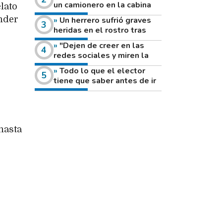
un camionero en la cabina
lato
de su vehículo a la vera de
nder
Un herrero sufrió graves
un camino rural
heridas en el rostro tras
reventar el disco de una
"Dejen de creer en las
amoladora
redes sociales y miren la
heladera de sus casas": el
Todo lo que el elector
fuerte mensaje de una joven
tiene que saber antes de ir
que votó por primera vez
a votar este domingo
hasta