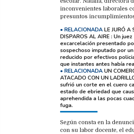
escolar. Natalia, directora
inconvenientes laborales co
presuntos incumplimientos 
LE JURÓ A
DISPAROS AL AIRE
Un juez
excarcelación presentado por
sospechoso imputado por un g
reducido por efectivos polici
que instantes antes había rea
UN COMERC
ATACADO CON UN LADRILLO
sufrió un corte en el cuero 
estado de ebriedad que causa
aprehendida a las pocas cuad
fuga.
Según consta en la denunci
con su labor docente, el e