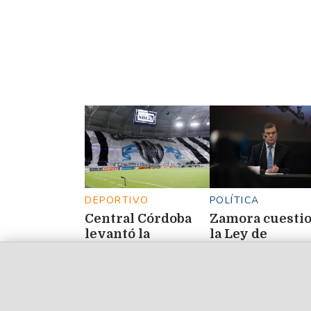
DEPORTIVO
POLÍTICA
Central Córdoba
Zamora cuesti
levantó la
la Ley de
inhibición de FIFA
Propiedad Priv
y lo confirmó
y defendió el ro
mediante un
del Estado en la
comunicado
protección de l
recursos