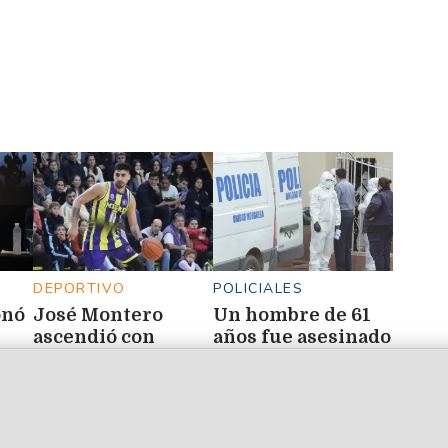
DEPORTIVO
POLICIALES
onó
José Montero
Un hombre de 61
ascendió con
años fue asesinado
ada
Mitre de Posadas
y el presunto
l
agresor quedó
detenido
os