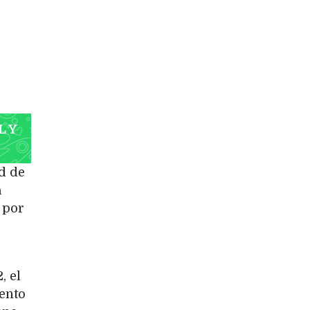
L Y
d de
a
 por
, el
iento