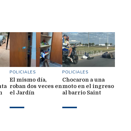
POLICIALES
POLICIALES
El mismo día,
Chocaron a una
nta
roban dos veces en
moto en el ingreso
n
el Jardín
al barrio Saint
Provincial N° 103
Germain: dos
"Santiaguito"
personas
quedaron tendidas
sobre el asfalto