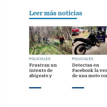
Leer más noticias
POLICIALES
POLICIALES
Frustran un
Detectan en
intento de
Facebook la ve
abigeato y
de una moto co
recuperan dos
patente
vacunos ocultos
adulterada y la
en una zona
secuestran
montuosa