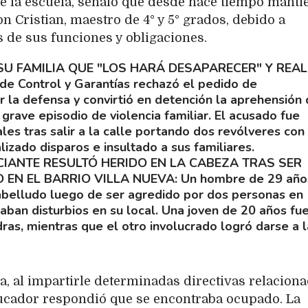
 de la escuela, señaló que desde hace tiempo manti
n Cristian, maestro de 4° y 5° grados, debido a
de sus funciones y obligaciones.
 SU FAMILIA QUE "LOS HARÁ DESAPARECER" Y REAL
 de Control y Garantías rechazó el pedido de
 la defensa y convirtió en detención la aprehensión 
rave episodio de violencia familiar. El acusado fue
ales tras salir a la calle portando dos revólveres con
lizado disparos e insultado a sus familiares.
IANTE RESULTÓ HERIDO EN LA CABEZA TRAS SER
 EN EL BARRIO VILLA NUEVA
Un hombre de 29 año
cabelludo luego de ser agredido por dos personas en
ban disturbios en su local. Una joven de 20 años fu
ras, mientras que el otro involucrado logró darse a l
a, al impartirle determinadas directivas relacion
ducador respondió que se encontraba ocupado. La