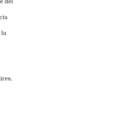
e del
cia
 la
ires,
.