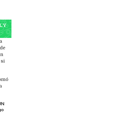
L Y
a
 de
ón
 si
tomó
a
UN
go