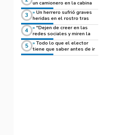
un camionero en la cabina
de su vehículo a la vera de
Un herrero sufrió graves
un camino rural
heridas en el rostro tras
reventar el disco de una
"Dejen de creer en las
amoladora
redes sociales y miren la
heladera de sus casas": el
Todo lo que el elector
fuerte mensaje de una joven
tiene que saber antes de ir
que votó por primera vez
a votar este domingo