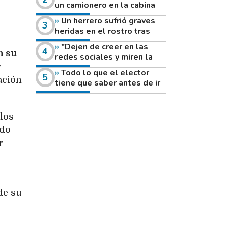
un camionero en la cabina
de su vehículo a la vera de
Un herrero sufrió graves
un camino rural
heridas en el rostro tras
reventar el disco de una
"Dejen de creer en las
amoladora
n su
redes sociales y miren la
heladera de sus casas": el
y
Todo lo que el elector
fuerte mensaje de una joven
ación
tiene que saber antes de ir
que votó por primera vez
a votar este domingo
los
ndo
r
de su