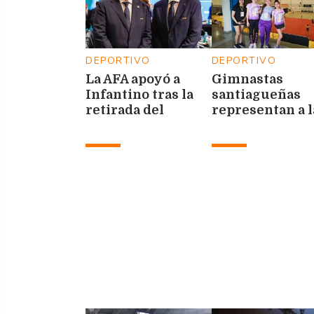
DEPORTIVO
DEPORTIVO
La AFA apoyó a
Gimnastas
Infantino tras la
santiagueñas
retirada del
representan a l
polémico proyecto
provincia en el
para el Mundial
Nacional de
Clubes de
Gimnasia Rítm