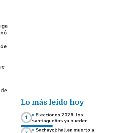
iga
rmó
 de
ue
 de
Lo más leído hoy
Elecciones 2026: los
santiagueños ya pueden
consultar dónde votan este
Sachayoj: hallan muerto a
domingo