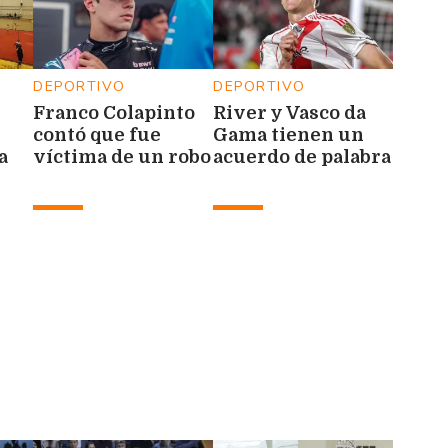
DEPORTIVO
DEPORTIVO
Franco Colapinto
River y Vasco da
contó que fue
Gama tienen un
a
víctima de un robo
acuerdo de palabra
durante sus
por Facundo
vacaciones en
Colidio
Italia
ica