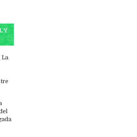
L Y
. La
tre
a
del
egada