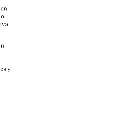
 en
mo
iva
un
es y