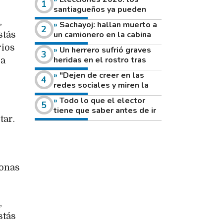
santiagueños ya pueden
consultar dónde votan este
,
Sachayoj: hallan muerto a
domingo
un camionero en la cabina
stás
de su vehículo a la vera de
rios
Un herrero sufrió graves
un camino rural
heridas en el rostro tras
ra
reventar el disco de una
"Dejen de creer en las
amoladora
redes sociales y miren la
heladera de sus casas": el
Todo lo que el elector
fuerte mensaje de una joven
tiene que saber antes de ir
que votó por primera vez
tar.
a votar este domingo
sonas
,
stás