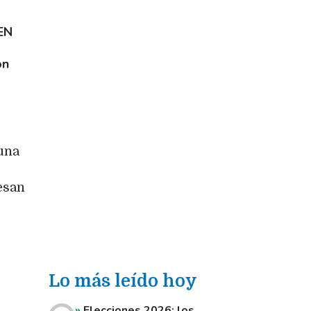
EN
ón
una
esan
Lo más leído hoy
Elecciones 2026: los