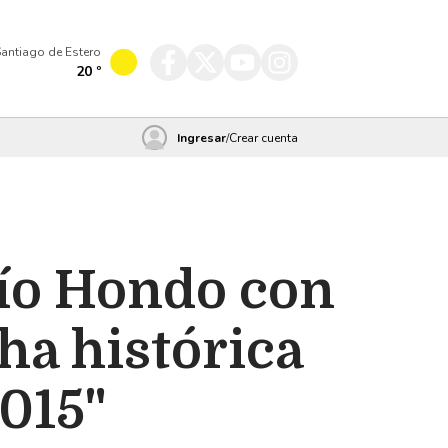
antiago de Estero
20
º
Ingresar
/
Crear cuenta
Río Hondo con
ha histórica
2015"