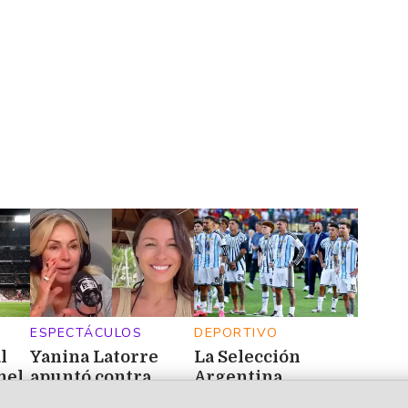
Río
2026
con turistas de
todo el país
ESPECTÁCULOS
DEPORTIVO
l
Yanina Latorre
La Selección
nel
apuntó contra
Argentina
Pampita por su
acompañó a Lionel