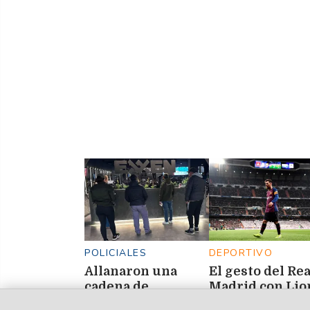
Las Termas de 
Hondo
POLICIALES
DEPORTIVO
Allanaron una
El gesto del Rea
cadena de
Madrid con Lio
gimnasios en
Messi tras el