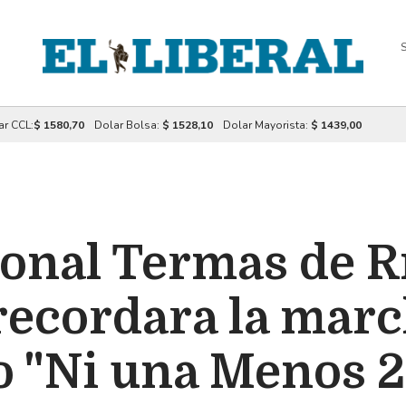
S
ar CCL:
$ 1580,70
Dolar Bolsa:
$ 1528,10
Dolar Mayorista:
$ 1439,00
ional Termas de 
recordara la marc
io "Ni una Menos 