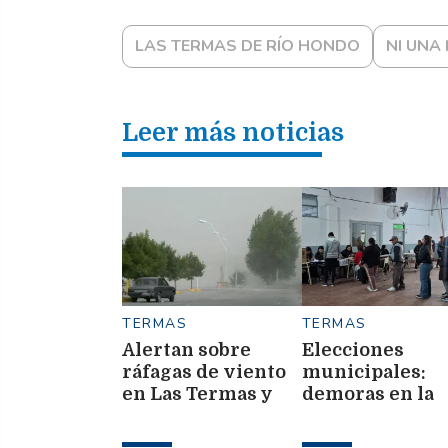
LAS TERMAS DE RÍO HONDO
NI UNA
Leer más noticias
TERMAS
TERMAS
Alertan sobre
Elecciones
ráfagas de viento
municipales:
en Las Termas y
demoras en la
emiten medidas
apertura de
de prevención
algunas mesas 