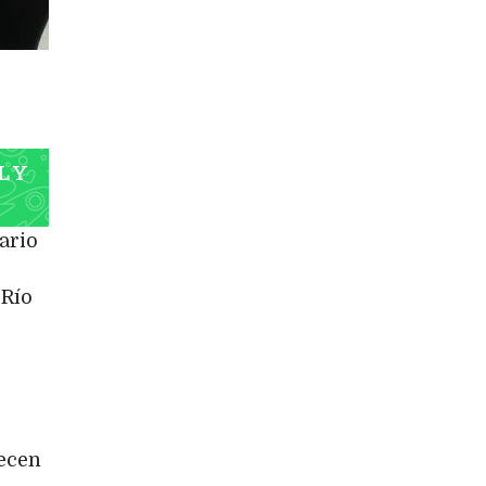
L Y
ario
 Río
recen