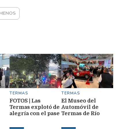
 MENOS
TERMAS
TERMAS
FOTOS | Las
El Museo del
Termas explotó de
Automóvil de
alegría con el pase
Termas de Río
de Argentina a la
Hondo vive un fin
en
final del Mundial
de semana récord