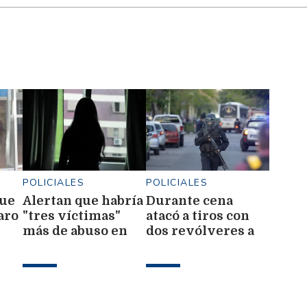
POLICIALES
POLICIALES
que
Alertan que habría
Durante cena
aro
"tres víctimas"
atacó a tiros con
más de abuso en
dos revólveres a
ean
otros clubes
familiares en una
finca