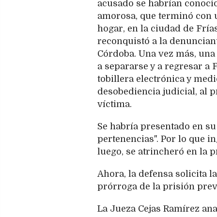
acusado se habrían conocid
amorosa, que terminó con un
hogar, en la ciudad de Fría
reconquistó a la denunciant
Córdoba. Una vez más, una b
a separarse y a regresar a F
tobillera electrónica y med
desobediencia judicial, al p
víctima.
Se habría presentado en su 
pertenencias". Por lo que in
luego, se atrincheró en la 
Ahora, la defensa solicita l
prórroga de la prisión pre
La Jueza Cejas Ramírez anal