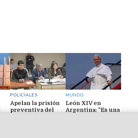
POLICIALES
MUNDO
Apelan la prisión
León XIV en
o
preventiva del
Argentina: "Es una
n,
futbolista que
oportunidad para
mató a Mariana
vivir un momento
Ibáñez
de profunda
unidad"