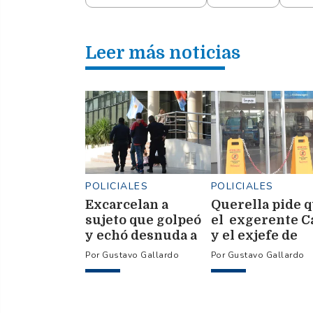
Leer más noticias
POLICIALES
POLICIALES
Excarcelan a
Querella pide 
sujeto que golpeó
el exgerente C
y echó desnuda a
y el exjefe de
su novia fuera de
Ventas Llado s
Gustavo Gallardo
Gustavo Gallardo
su casa
inhibidos de
disponer de
bienes