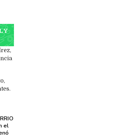
L Y
rez,
encia
o,
tes.
ARRIO
n el
denó