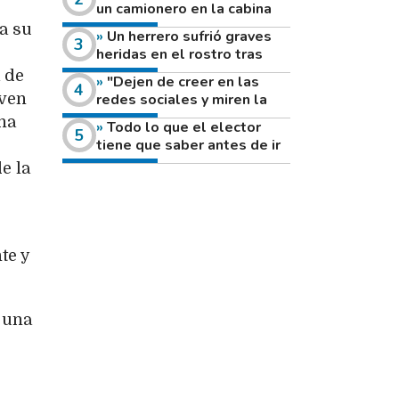
un camionero en la cabina
de su vehículo a la vera de
a su
Un herrero sufrió graves
un camino rural
heridas en el rostro tras
reventar el disco de una
 de
"Dejen de creer en las
amoladora
redes sociales y miren la
oven
heladera de sus casas": el
una
Todo lo que el elector
fuerte mensaje de una joven
tiene que saber antes de ir
que votó por primera vez
a votar este domingo
e la
te y
e una