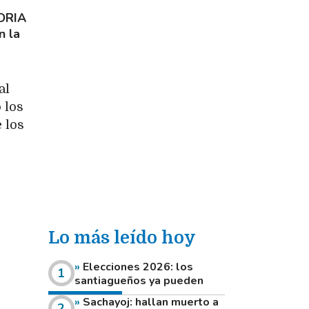
ORIA
n la
al
 los
 los
Lo más leído hoy
Elecciones 2026: los
santiagueños ya pueden
consultar dónde votan este
Sachayoj: hallan muerto a
domingo