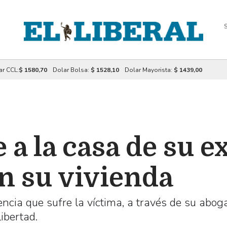
S
ar CCL:
$ 1580,70
Dolar Bolsa:
$ 1528,10
Dolar Mayorista:
$ 1439,00
 a la casa de su e
en su vivienda
lencia que sufre la víctima, a través de su abog
libertad.