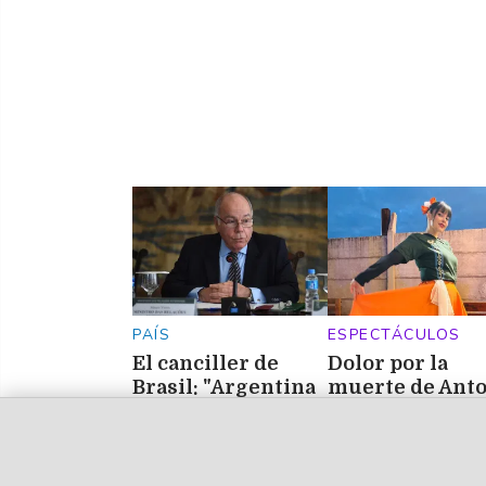
PAÍS
ESPECTÁCULOS
El canciller de
Dolor por la
Brasil: "Argentina
muerte de Ant
debe cesar con las
González Meliá
agresiones para
una joven
volver a la
bailarina muy
normalidad"
querida