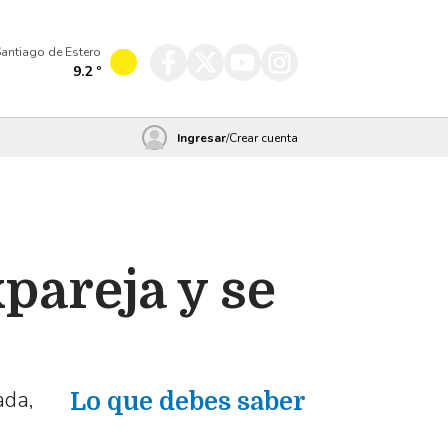
antiago de Estero
9.2
º
Ingresar
/
Crear cuenta
xpareja y se
ada,
Lo que debes saber