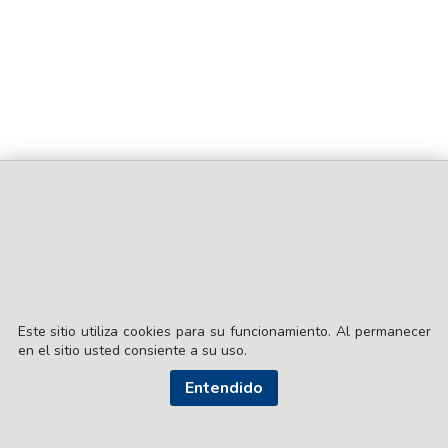
Este sitio utiliza cookies para su funcionamiento. Al permanecer
en el sitio usted consiente a su uso.
Entendido
© EL LIBERAL S.A.
Director Editorial: Lic. Gustavo Eduardo Ick
Santiago del Estero / República Argentina
SEGUI NUESTRAS REDES