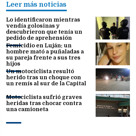
Leer más noticias
Lo identificaron mientras
vendía golosinas y
descubrieron que tenía un
pedido de aprehensión
vigente
Femicidio en Luján: un
hombre mató a puñaladas a
su pareja frente a sus tres
hijos
Un motociclista resultó
herido tras un choque con
un remís al sur de la Capital
Motociclista sufrió graves
heridas tras chocar contra
una camioneta