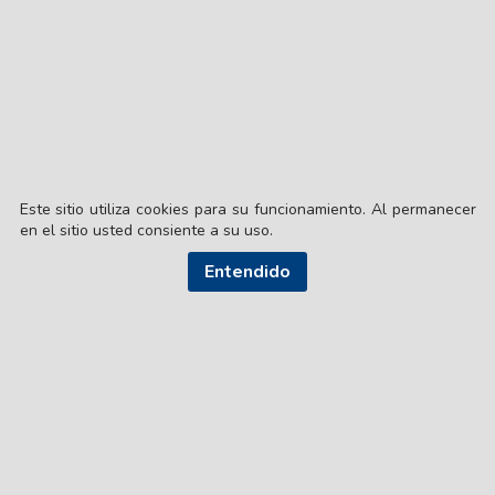
Este sitio utiliza cookies para su funcionamiento. Al permanecer
en el sitio usted consiente a su uso.
Entendido
© EL LIBERAL S.A.
Director Editorial: Lic. Gustavo Eduardo Ick
Santiago del Estero / República Argentina
SEGUI NUESTRAS REDES