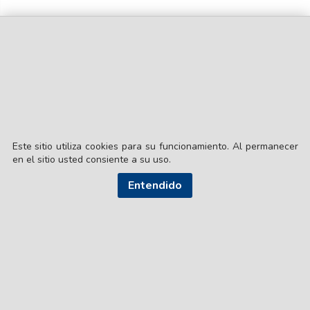
Este sitio utiliza cookies para su funcionamiento. Al permanecer
en el sitio usted consiente a su uso.
Entendido
© EL LIBERAL S.A.
Director Editorial: Lic. Gustavo Eduardo Ick
Santiago del Estero / República Argentina
SEGUI NUESTRAS REDES