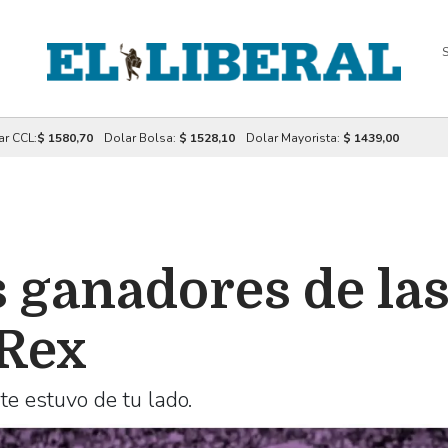
S
ar CCL:
$ 1580,70
Dolar Bolsa:
$ 1528,10
Dolar Mayorista:
$ 1439,00
s ganadores de la
 Rex
te estuvo de tu lado.