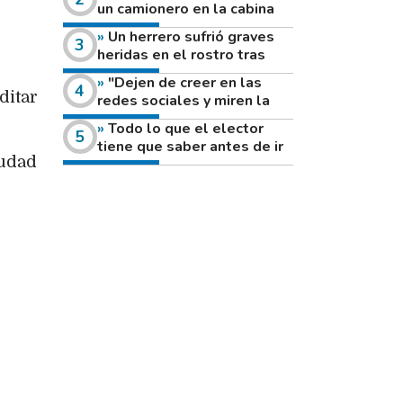
un camionero en la cabina
de su vehículo a la vera de
Un herrero sufrió graves
un camino rural
heridas en el rostro tras
reventar el disco de una
"Dejen de creer en las
amoladora
ditar
redes sociales y miren la
heladera de sus casas": el
Todo lo que el elector
fuerte mensaje de una joven
tiene que saber antes de ir
que votó por primera vez
iudad
a votar este domingo