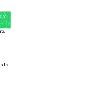
L Y
ra.
a la