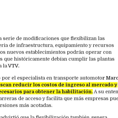
serie de modificaciones que flexibilizan las
eria de infraestructura, equipamiento y recursos
los nuevos establecimientos podrán operar con
s que históricamente debían cumplir las plantas
 la
VTV.
 por el especialista en transporte automoto
r Mar
scan reducir los costos de ingreso al mercado y
ecesarios para obtener la habilitación.
A su enten
arreras de acceso y facilita que más empresas pu
ersiones más acotadas.
 advirtió que la flexibilización también genera