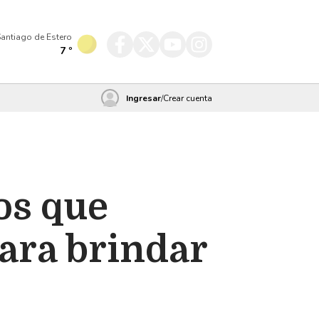
antiago de Estero
7
º
Ingresar
/
Crear cuenta
os que
para brindar