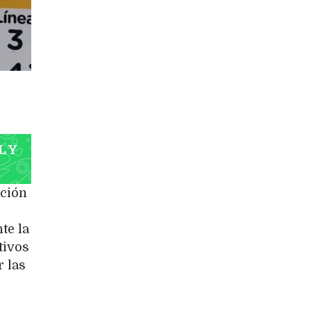
L Y
ción
te la
tivos
 las