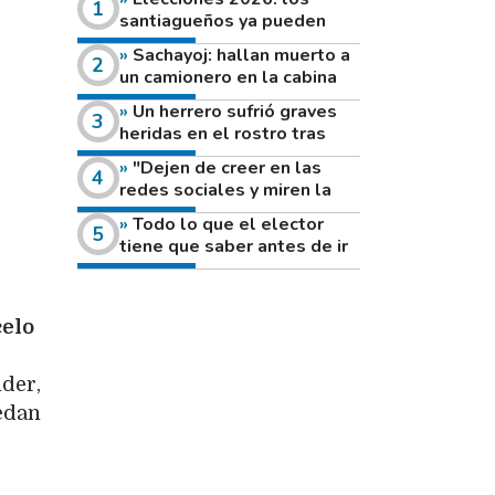
santiagueños ya pueden
consultar dónde votan este
Sachayoj: hallan muerto a
domingo
un camionero en la cabina
de su vehículo a la vera de
Un herrero sufrió graves
un camino rural
heridas en el rostro tras
reventar el disco de una
"Dejen de creer en las
amoladora
redes sociales y miren la
heladera de sus casas": el
Todo lo que el elector
fuerte mensaje de una joven
tiene que saber antes de ir
que votó por primera vez
a votar este domingo
celo
der,
edan