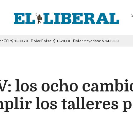
S
ar CCL:
$ 1580,70
Dolar Bolsa:
$ 1528,10
Dolar Mayorista:
$ 1439,00
V: los ocho cambi
lir los talleres 