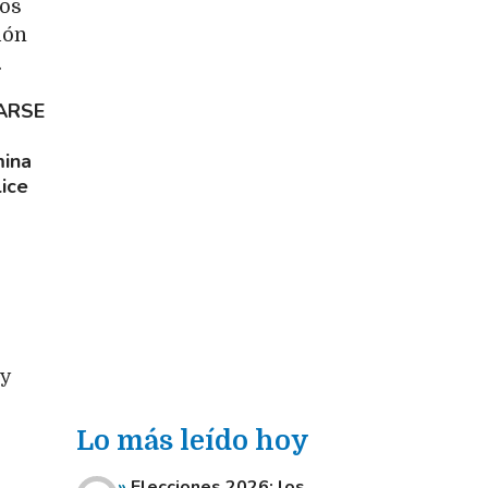
los
ión
.
ZARSE
mina
lice
 y
Lo más leído hoy
Elecciones 2026: los