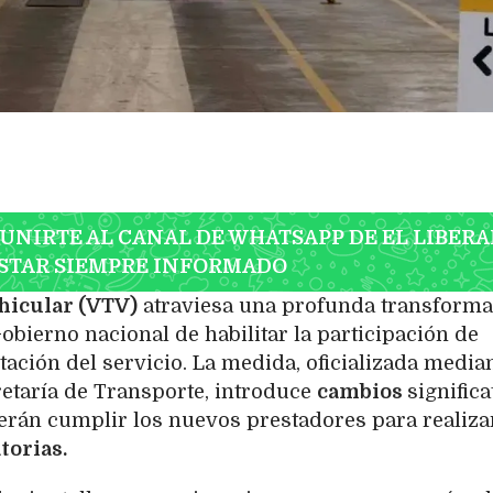
 UNIRTE AL CANAL DE WHATSAPP DE EL LIBERA
STAR SIEMPRE INFORMADO
ehicular (VTV)
atraviesa una profunda transforma
Gobierno nacional de habilitar la participación de
tación del servicio. La medida, oficializada median
retaría de Transporte, introduce
cambios
significa
erán cumplir los nuevos prestadores para realizar
torias.