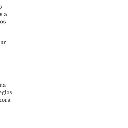
ó
s a
los
zar
ema
eglas
hora