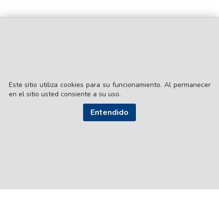
Este sitio utiliza cookies para su funcionamiento. Al permanecer
en el sitio usted consiente a su uso.
© EL LIBERAL S.A.
Director Editorial: Lic. Gustavo Eduardo Ick
Entendido
Santiago del Estero / República Argentina
SEGUI NUESTRAS REDES