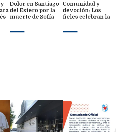
 y
Dolor en Santiago
Comunidad y
ara
del Estero por la
devoción: Los
vés
muerte de Sofía
fieles celebran la
ual
Cantizano, una
fiesta patronal de
querida referente
San Cayetano en el
del maquillaje
barrio Tradición