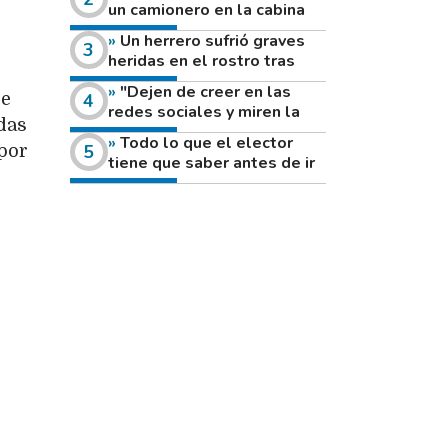
un camionero en la cabina
de su vehículo a la vera de
Un herrero sufrió graves
un camino rural
heridas en el rostro tras
reventar el disco de una
"Dejen de creer en las
ue
amoladora
redes sociales y miren la
das
heladera de sus casas": el
Todo lo que el elector
fuerte mensaje de una joven
 por
tiene que saber antes de ir
que votó por primera vez
a votar este domingo