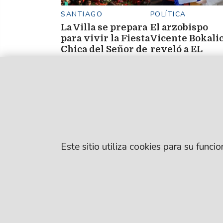
SANTIAGO
POLÍTICA
La Villa se prepara
El arzobispo
para vivir la Fiesta
Vicente Bokali
Chica del Señor de
reveló a EL
los Milagros de
LIBERAL por q
Sonia De Marco
Mailín, una de las
León XIV no vi
fiestas más
a Santiago del
convocantes.
Estero
Este sitio utiliza cookies para su func
© EL LIBERAL S.A
Director Editorial
Santiago del Este