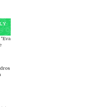
L Y
 "Eva
e
adros
n