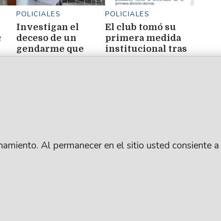
POLICIALES
POLICIALES
Investigan el
El club tomó su
c
deceso de un
primera medida
gendarme que
institucional tras
ué
sufrió un paro
las denuncias:
ene
cardíaco en el CISB
apartó al
presidente y al
entrenador
ionamiento. Al permanecer en el sitio usted consiente a
.
SUSCRIBITE
ARCHIVO
: Lic. Gustavo Eduardo Ick
CONTACTANOS
PUBLICIDAD
ro / República Argentina
AYUDA
ANUNCIÁ CON NOSO