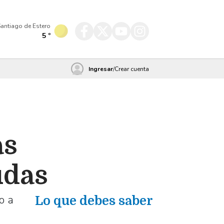
antiago de Estero
5
º
Ingresar
/
Crear cuenta
as
udas
o a
Lo que debes saber