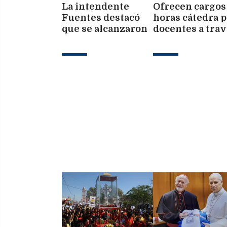
La intendente
Ofrecen cargos
Fuentes destacó
horas cátedra p
que se alcanzaron
docentes a tra
a semafórica 65
de Consejo Virt
nuevas esquinas
en la ciudad