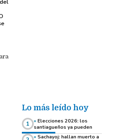
 del
O
se
ara
Lo más leído hoy
Elecciones 2026: los
santiagueños ya pueden
consultar dónde votan este
Sachayoj: hallan muerto a
domingo