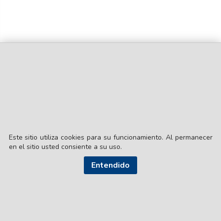
Este sitio utiliza cookies para su funcionamiento. Al permanecer
en el sitio usted consiente a su uso.
Entendido
© EL LIBERAL S.A.
Director Editorial: Lic. Gustavo Eduardo Ick
Santiago del Estero / República Argentina
SEGUI NUESTRAS REDES