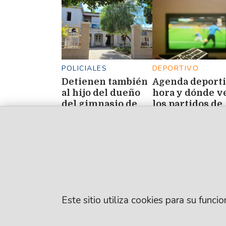
POLICIALES
DEPORTIVO
Detienen también
Agenda deporti
al hijo del dueño
hora y dónde v
del gimnasio de
los partidos de
Frías, donde
este 8 de agost
hallaron
marihuana y
balanzas
Este sitio utiliza cookies para su func
© EL LIBERAL S.A