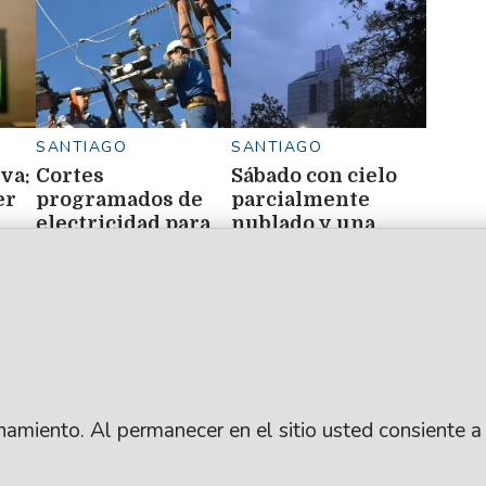
SANTIAGO
SANTIAGO
va:
Cortes
Sábado con cielo
er
programados de
parcialmente
electricidad para
nublado y una
o
este 8 de agosto: a
máxima de 13° en
qué hora y en qué
Santiago del
barrios
Estero
ionamiento. Al permanecer en el sitio usted consiente a
.
SUSCRIBITE
ARCHIVO