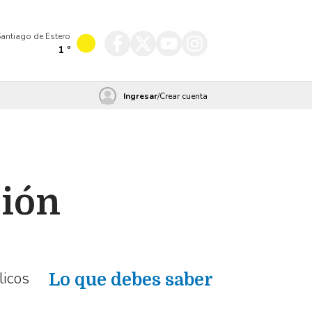
antiago de Estero
1
º
Ingresar
/
Crear cuenta
ción
licos
Lo que debes saber