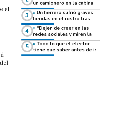
un camionero en la cabina
de su vehículo a la vera de
e el
Un herrero sufrió graves
un camino rural
heridas en el rostro tras
reventar el disco de una
"Dejen de creer en las
amoladora
redes sociales y miren la
heladera de sus casas": el
Todo lo que el elector
fuerte mensaje de una joven
tiene que saber antes de ir
que votó por primera vez
rá
a votar este domingo
 del