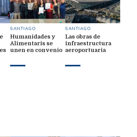
SANTIAGO
SANTIAGO
e
Humanidades y
Las obras de
Alimentaris se
infraestructura
res
unen en convenio
aeroportuaria
de cooperación
quedaron en pausa