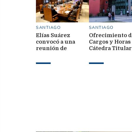
SANTIAGO
SANTIAGO
Elías Suárez
Ofrecimiento d
convocó a una
Cargos y Horas
reunión de
Cátedra Titula
gabinete ampliada
y Suplentes
en Casa de
Gobierno