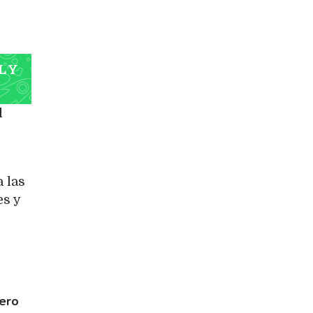
L Y
l
a las
es y
rero