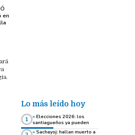
JÓ
ó en
lla
ará
ca
ía.
Lo más leído hoy
Elecciones 2026: los
santiagueños ya pueden
consultar dónde votan este
Sachayoj: hallan muerto a
domingo