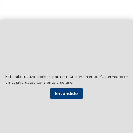
Este sitio utiliza cookies para su funcionamiento. Al permanecer
en el sitio usted consiente a su uso.
Entendido
© EL LIBERAL S.A.
Director Editorial: Lic. Gustavo Eduardo Ick
Santiago del Estero / República Argentina
SEGUI NUESTRAS REDES