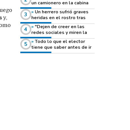
un camionero en la cabina
de su vehículo a la vera de
Luego
Un herrero sufrió graves
un camino rural
heridas en el rostro tras
s
y,
reventar el disco de una
como
"Dejen de creer en las
amoladora
redes sociales y miren la
heladera de sus casas": el
Todo lo que el elector
fuerte mensaje de una joven
tiene que saber antes de ir
que votó por primera vez
a votar este domingo