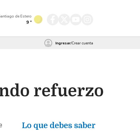
antiago de Estero
9
º
Ingresar
/
Crear cuenta
undo refuerzo
e
Lo que debes saber