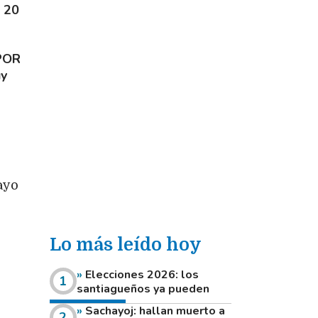
 20
POR
uy
ayo
Lo más leído hoy
Elecciones 2026: los
santiagueños ya pueden
consultar dónde votan este
Sachayoj: hallan muerto a
domingo