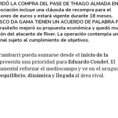
RDÓ LA COMPRA DEL PASE DE THIAGO ALMADA EN
ociación incluye una cláusula de recompra para el
lones de euros y estará vigente durante 18 meses.
ASCO DA GAMA TIENEN UN ACUERDO DE PALABRA 
brasileño mejoró su propuesta económica y quedó m
ción del atacante de River. La operación contempla un
onal sujeto al cumplimiento de objetivos.
rambarri pueda sumarse desde el
inicio de la
epresenta una prioridad para
Eduardo Coudet.
El
amental reforzar el mediocampo y ve en el urugu
r
equilibrio
,
dinámica
y
llegada
al área rival.