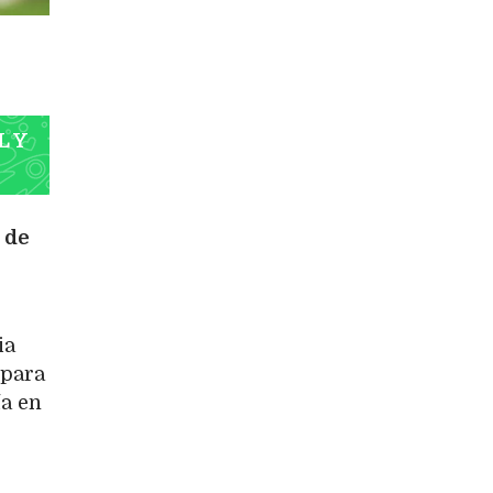
L Y
 de
ia
para
ía en