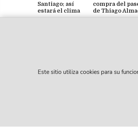
Santiago: así
compra del pas
estará el clima
de Thiago Alma
durante este
en 20 millones
viernes
euros
Este sitio utiliza cookies para su func
© EL LIBERAL S.A
Director Editorial
Santiago del Este