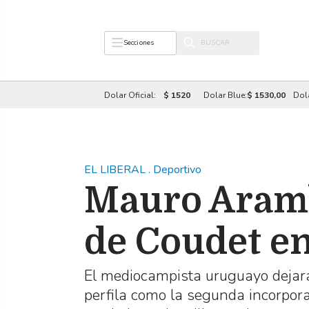
Secciones
Dolar Oficial:
$ 1520
Dolar Blue:
$ 1530,00
Dol
EL LIBERAL
.
Deportivo
Mauro Aramb
de Coudet e
El mediocampista uruguayo dejará
perfila como la segunda incorpora