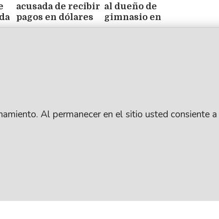
e
acusada de recibir
al dueño de
da
pagos en dólares
gimnasio en
 de
de clientes y no
allanamiento
Roxana Díaz Almarás
ingresarlos a las
antidrogas
arcas de la firma
ionamiento. Al permanecer en el sitio usted consiente a
.
SUSCRIBITE
ARCHIVO
: Lic. Gustavo Eduardo Ick
CONTACTANOS
PUBLICIDAD
ro / República Argentina
AYUDA
ANUNCIÁ CON NOSO