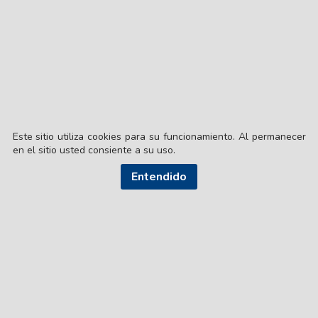
Este sitio utiliza cookies para su funcionamiento. Al permanecer
en el sitio usted consiente a su uso.
Entendido
© EL LIBERAL S.A.
Director Editorial: Lic. Gustavo Eduardo Ick
Santiago del Estero / República Argentina
SEGUI NUESTRAS REDES