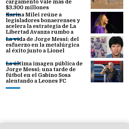
cargamento vale más de
$3.300 millones
Karina Milei reúne a
legisladores bonaerenses y
acelera la estrategia de La
Libertad Avanza rumbo a
2027
La vida de Jorge Messi: del
esfuerzo en la metalúrgica
al éxito junto a Lionel
La última imagen pública de
Jorge Messi: una tarde de
fútbol en el Gabino Sosa
alentando a Leones FC