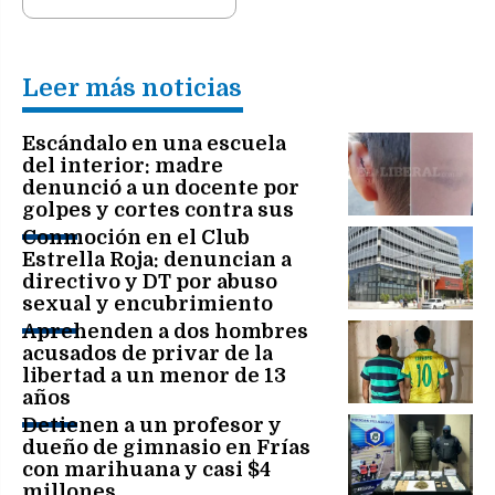
Leer más noticias
Escándalo en una escuela
del interior: madre
denunció a un docente por
golpes y cortes contra sus
hijos de 7 y 11 años
Conmoción en el Club
Estrella Roja: denuncian a
directivo y DT por abuso
sexual y encubrimiento
Aprehenden a dos hombres
acusados de privar de la
libertad a un menor de 13
años
Detienen a un profesor y
dueño de gimnasio en Frías
con marihuana y casi $4
millones