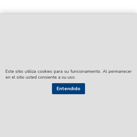
Este sitio utiliza cookies para su funcionamiento. Al permanecer
en el sitio usted consiente a su uso.
Entendido
© EL LIBERAL S.A.
Director Editorial: Lic. Gustavo Eduardo Ick
Santiago del Estero / República Argentina
SEGUI NUESTRAS REDES