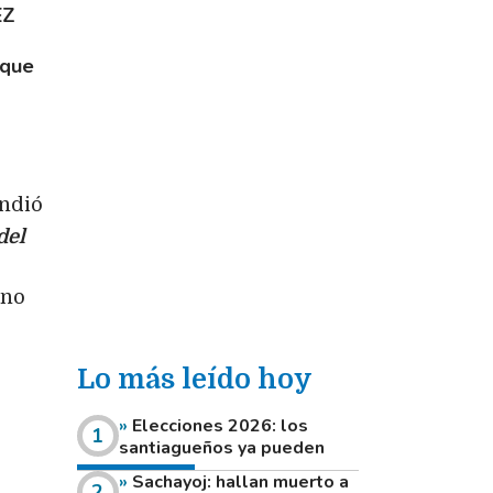
EZ
 que
ondió
del
ino
Lo más leído hoy
Elecciones 2026: los
santiagueños ya pueden
consultar dónde votan este
Sachayoj: hallan muerto a
domingo