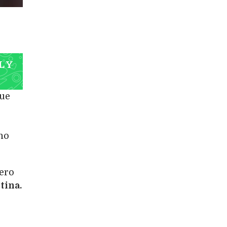
L Y
que
no
tero
tina.