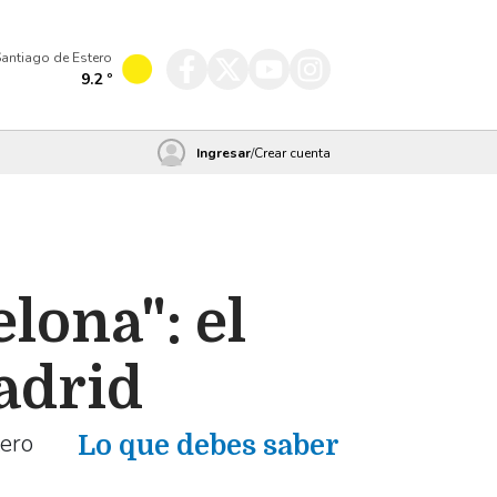
antiago de Estero
9.2
º
Ingresar
/
Crear cuenta
lona": el
Madrid
tero
Lo que debes saber