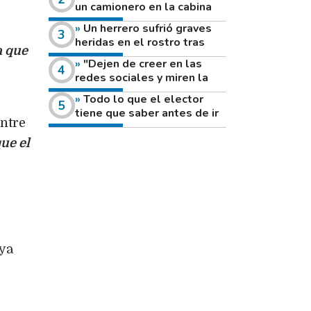
un camionero en la cabina
de su vehículo a la vera de
Un herrero sufrió graves
un camino rural
heridas en el rostro tras
a que
reventar el disco de una
"Dejen de creer en las
amoladora
redes sociales y miren la
heladera de sus casas": el
Todo lo que el elector
fuerte mensaje de una joven
tiene que saber antes de ir
que votó por primera vez
ntre
a votar este domingo
ue el
aya