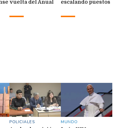
nse
vuelta del Anual
escalando puestos
de la Liga
Santiagueña
POLICIALES
MUNDO