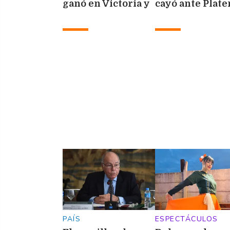
ganó en Victoria y
cayó ante Plate
acentuó su crisis
y se fue silbado
futbolística
PAÍS
ESPECTÁCULOS