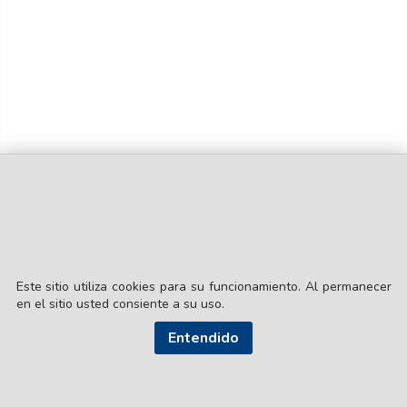
Este sitio utiliza cookies para su funcionamiento. Al permanecer
en el sitio usted consiente a su uso.
© EL LIBERAL S.A.
Director Editorial: Lic. Gustavo Eduardo Ick
Entendido
Santiago del Estero / República Argentina
SEGUI NUESTRAS REDES