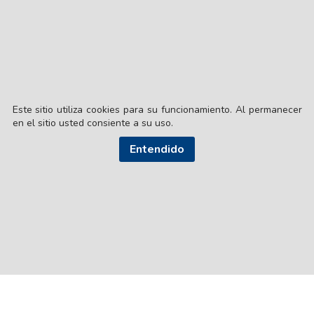
Este sitio utiliza cookies para su funcionamiento. Al permanecer
en el sitio usted consiente a su uso.
© EL LIBERAL S.A.
Entendido
Director Editorial: Lic. Gustavo Eduardo Ick
Santiago del Estero / República Argentina
SEGUI NUESTRAS REDES