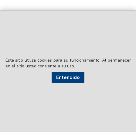
Este sitio utiliza cookies para su funcionamiento. Al permanecer
en el sitio usted consiente a su uso.
© EL LIBERAL S.A.
Entendido
Director Editorial: Lic. Gustavo Eduardo Ick
Santiago del Estero / República Argentina
SEGUI NUESTRAS REDES