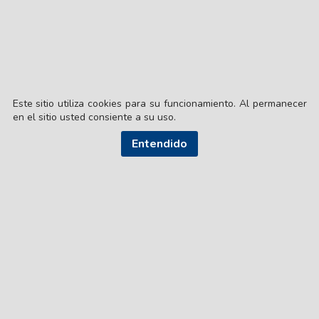
Este sitio utiliza cookies para su funcionamiento. Al permanecer
en el sitio usted consiente a su uso.
Entendido
© EL LIBERAL S.A.
Director Editorial: Lic. Gustavo Eduardo Ick
Santiago del Estero / República Argentina
SEGUI NUESTRAS REDES