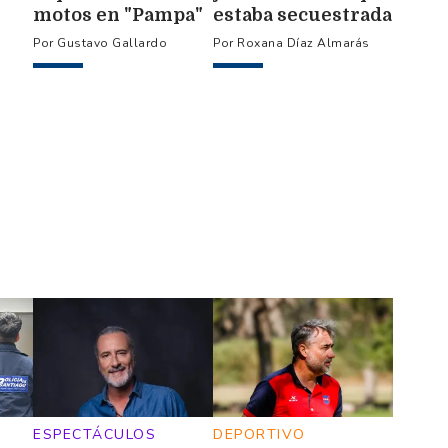
motos en "Pampa"
estaba secuestrada
 a
e investigan
por su pareja en la
Gustavo Gallardo
Roxana Díaz Almarás
6
posible fugaz
provincia de Salta
secuestro
nocturno
ESPECTÁCULOS
DEPORTIVO