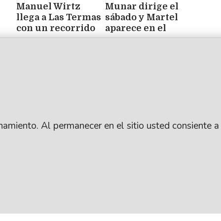
Manuel Wirtz
Munar dirige el
llega a Las Termas
sábado y Martel
con un recorrido
aparece en el
por sus grandes
radar
éxitos en Casinos
del Sol
ionamiento. Al permanecer en el sitio usted consiente a
.
SUSCRIBITE
ARCHIVO
: Lic. Gustavo Eduardo Ick
CONTACTANOS
PUBLICIDAD
ro / República Argentina
AYUDA
ANUNCIÁ CON NOSO