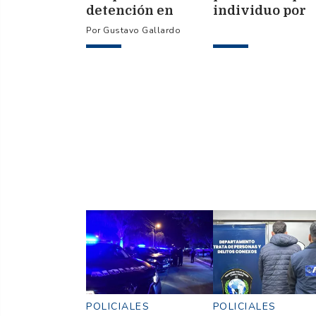
detención en
individuo por
contra del ex
asesinar a tiros
Gustavo Gallardo
gerente de
cuñada en ruta 
concesionaria
POLICIALES
POLICIALES