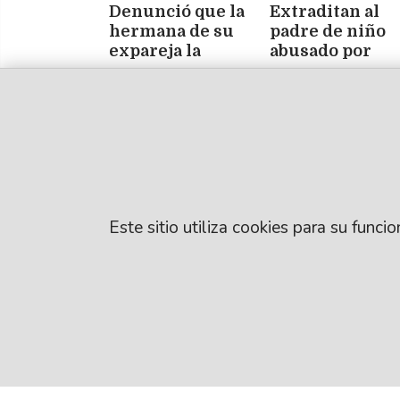
Denunció que la
Extraditan al
hermana de su
padre de niño
expareja la
abusado por
amenazó y la
amigos de su
Roxana Díaz Almarás
Justicia dictó una
madre
restricción de
acercamiento
Este sitio utiliza cookies para su func
© EL LIBERAL S.A
Director Editorial
Santiago del Este