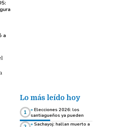
S:
igura
ó a
el
a
Lo más leído hoy
Elecciones 2026: los
santiagueños ya pueden
consultar dónde votan este
Sachayoj: hallan muerto a
domingo