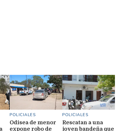
POLICIALES
POLICIALES
Odisea de menor
Rescatan a una
a
expone robo de
joven bandeña que