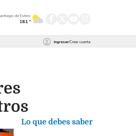
antiago de Estero
18.1
º
Ingresar
/
Crear cuenta
res
tros
Lo que debes saber