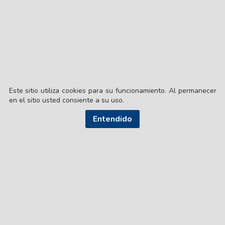
Este sitio utiliza cookies para su funcionamiento. Al permanecer
en el sitio usted consiente a su uso.
Entendido
© EL LIBERAL S.A.
Director Editorial: Lic. Gustavo Eduardo Ick
Santiago del Estero / República Argentina
SEGUI NUESTRAS REDES