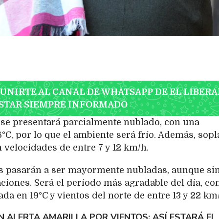
 UNIRTE AL CANAL DE WHATSAPP DE EL LIBERA
STAR SIEMPRE INFORMADO
o se presentará parcialmente nublado, con una
°C, por lo que el ambiente será frío. Además, sop
n velocidades de entre 7 y 12 km/h.
nes pasarán a ser mayormente nubladas, aunque si
ciones. Será el período más agradable del día, co
a en 19°C y vientos del norte de entre 13 y 22 km
N ALERTA AMARILLA POR VIENTOS: ASÍ ESTARÁ EL