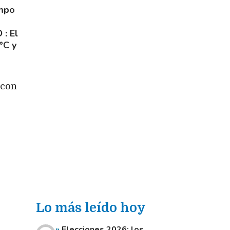
empo
O
El
°C y
 con
Lo más leído hoy
Elecciones 2026: los