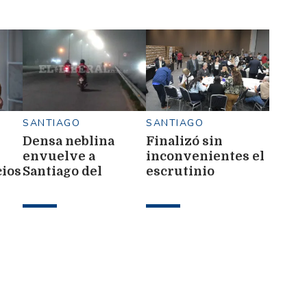
SANTIAGO
SANTIAGO
Densa neblina
Finalizó sin
envuelve a
inconvenientes el
ios
Santiago del
escrutinio
 y
Estero y piden
definitivo de las
extremar las
elecciones
precauciones al
municipales en
circular
Santiago del
Estero