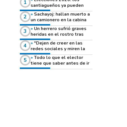
santiagueños ya pueden
consultar dónde votan este
Sachayoj: hallan muerto a
domingo
un camionero en la cabina
de su vehículo a la vera de
Un herrero sufrió graves
un camino rural
heridas en el rostro tras
reventar el disco de una
"Dejen de creer en las
amoladora
redes sociales y miren la
heladera de sus casas": el
Todo lo que el elector
fuerte mensaje de una joven
tiene que saber antes de ir
que votó por primera vez
a votar este domingo