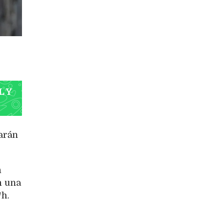
L Y
larán
n
n una
/h.