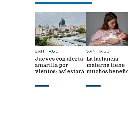
SANTIAGO
SANTIAGO
Jueves con alerta
La lactancia
amarilla por
materna tiene
vientos: así estará
muchos benefic
el tiempo este 6 de
psicoemociales
agosto en Santiago
físicos para la
del Estero
mamá y su hijo