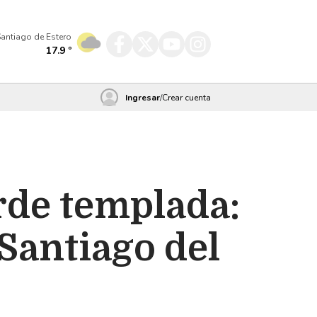
antiago de Estero
17.9
º
Ingresar
/
Crear cuenta
arde templada:
 Santiago del