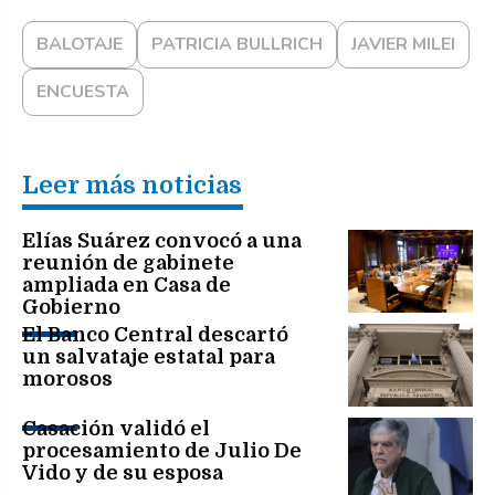
BALOTAJE
PATRICIA BULLRICH
JAVIER MILEI
ENCUESTA
Leer más noticias
Elías Suárez convocó a una
reunión de gabinete
ampliada en Casa de
Gobierno
El Banco Central descartó
un salvataje estatal para
morosos
Casación validó el
procesamiento de Julio De
Vido y de su esposa