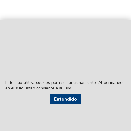
Este sitio utiliza cookies para su funcionamiento. Al permanecer
en el sitio usted consiente a su uso.
Entendido
© EL LIBERAL S.A.
Director Editorial: Lic. Gustavo Eduardo Ick
Santiago del Estero / República Argentina
SEGUI NUESTRAS REDES