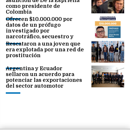
asunción de De la Espriella
como presidente de
Colombia
Ofrecen $10.000.000 por
datos de un prófugo
investigado por
narcotráfico, secuestro y
homicidio
Rescataron a una joven que
era explotada por una red de
prostitución
Argentina y Ecuador
sellaron un acuerdo para
potenciar las exportaciones
del sector automotor