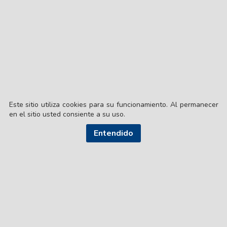
Este sitio utiliza cookies para su funcionamiento. Al permanecer
en el sitio usted consiente a su uso.
Entendido
© EL LIBERAL S.A.
Director Editorial: Lic. Gustavo Eduardo Ick
Santiago del Estero / República Argentina
SEGUI NUESTRAS REDES