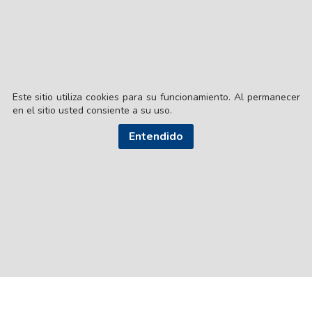
Este sitio utiliza cookies para su funcionamiento. Al permanecer
en el sitio usted consiente a su uso.
Entendido
© EL LIBERAL S.A.
Director Editorial: Lic. Gustavo Eduardo Ick
Santiago del Estero / República Argentina
SEGUI NUESTRAS REDES