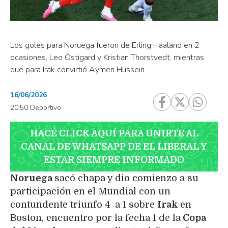
Los goles para Noruega fueron de Erling Haaland en 2
ocasiones, Leo Östigard y Kristian Thorstvedt, mientras
que para Irak convirtió Aymen Hussein.
16/06/2026
20:50 Deportivo
HACÉ CLICK AQUÍ PARA UNIRTE AL
CANAL DE WHATSAPP DE EL LIBERAL Y
ESTAR SIEMPRE INFORMADO
Noruega
sacó chapa y dio comienzo a su
participación en el Mundial con un
contundente triunfo 4 a 1 sobre
Irak
en
Boston, encuentro por la fecha 1 de la
Copa