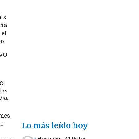
nix
una
 el
o.
UVO
NO
los
ia.
mes,
so
Lo más leído hoy
Elecciones 2026: los