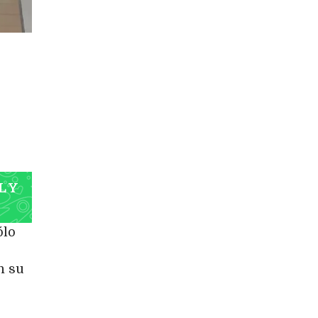
L Y
ólo
n su