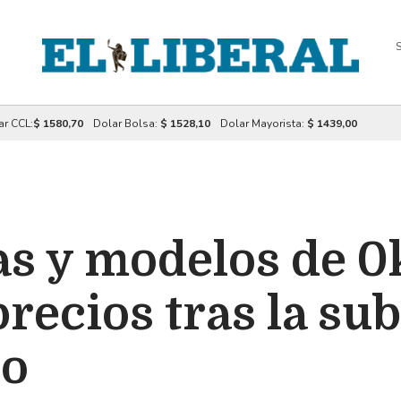
S
ar CCL:
$ 1580,70
Dolar Bolsa:
$ 1528,10
Dolar Mayorista:
$ 1439,00
as y modelos de 
recios tras la sub
io