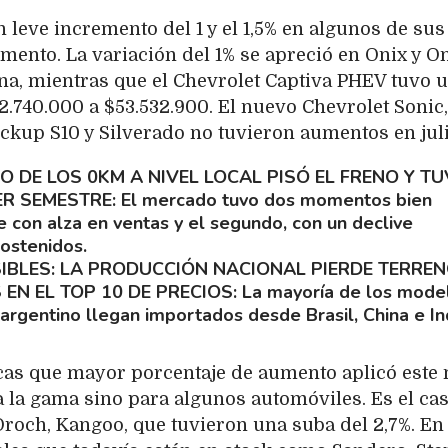
 leve incremento del 1 y el 1,5% en algunos de sus
mento. La variación del 1% se apreció en Onix y O
ana, mientras que el Chevrolet Captiva PHEV tuvo 
52.740.000 a $53.532.900. El nuevo Chevrolet Sonic,
ickup S10 y Silverado no tuvieron aumentos en juli
O DE LOS 0KM A NIVEL LOCAL PISÓ EL FRENO Y T
ER SEMESTRE
El mercado tuvo dos momentos bien
e con alza en ventas y el segundo, con un declive
ostenidos.
IBLES: LA PRODUCCIÓN NACIONAL PIERDE TERRE
EN EL TOP 10 DE PRECIOS
La mayoría de los mode
rgentino llegan importados desde Brasil, China e Ind
cas que mayor porcentaje de aumento aplicó este 
a la gama sino para algunos automóviles. Es el ca
Oroch, Kangoo, que tuvieron una suba del 2,7%. En