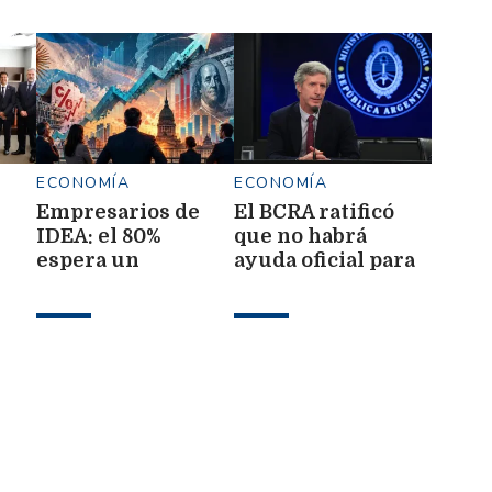
ECONOMÍA
ECONOMÍA
Empresarios de
El BCRA ratificó
IDEA: el 80%
que no habrá
espera un
ayuda oficial para
a y
crecimiento
quienes registren
moderado de la
mora
economía para el
2027