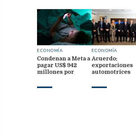
ECONOMÍA
ECONOMÍA
Condenan a Meta a
Acuerdo:
pagar US$ 942
exportaciones
millones por
automotrices
dañar la salud
entre Argentin
mental de
Ecuador
menores en EE.UU.