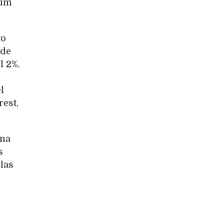
num
to
 de
l 2%.
l
rest,
una
s
 las