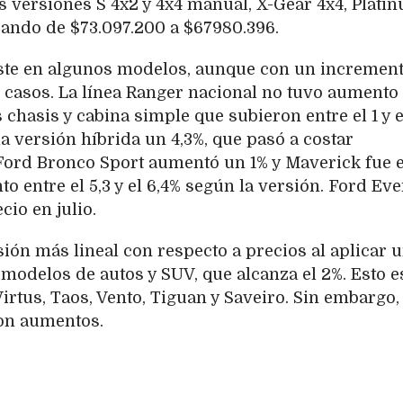
as versiones S 4x2 y 4x4 manual, X-Gear 4x4, Plati
sando de $73.097.200 a $67980.396.
uste en algunos modelos, aunque con un incremen
 casos. La línea Ranger nacional no tuvo aumento
 chasis y cabina simple que subieron entre el 1 y e
a versión híbrida un 4,3%, que pasó a costar
 Ford Bronco Sport aumentó un 1% y Maverick fue e
entre el 5,3 y el 6,4% según la versión. Ford Eve
cio en julio.
ón más lineal con respecto a precios al aplicar 
modelos de autos y SUV, que alcanza el 2%. Esto e
Virtus, Taos, Vento, Tiguan y Saveiro. Sin embargo,
on aumentos.