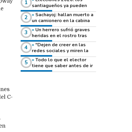
epway
santiagueños ya pueden
de
consultar dónde votan este
Sachayoj: hallan muerto a
domingo
un camionero en la cabina
de su vehículo a la vera de
Un herrero sufrió graves
un camino rural
heridas en el rostro tras
reventar el disco de una
"Dejen de creer en las
amoladora
redes sociales y miren la
heladera de sus casas": el
Todo lo que el elector
fuerte mensaje de una joven
tiene que saber antes de ir
que votó por primera vez
a votar este domingo
ones
el C-
s
nen