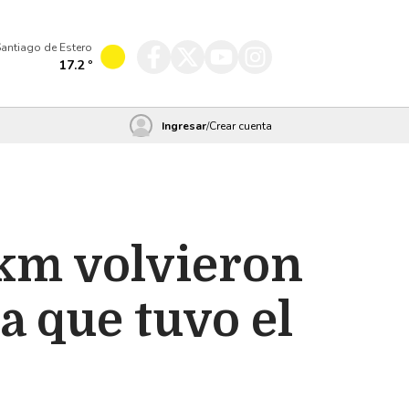
antiago de Estero
17.2
º
Ingresar
/
Crear cuenta
0km volvieron
a que tuvo el