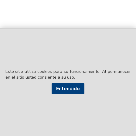
Este sitio utiliza cookies para su funcionamiento. Al permanecer
en el sitio usted consiente a su uso.
© EL LIBERAL S.A.
Director Editorial: Lic. Gustavo Eduardo Ick
Entendido
Santiago del Estero / República Argentina
SEGUI NUESTRAS REDES