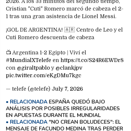
2026. A los 33 minutos del segundo tiempo,
Cristian "Cuti" Romero marcó de cabeza el 2-
1 tras una gran asistencia de Lionel Messi.
¡GOL DE ARGENTINA! 🇦🇷 Centro de Leo y el
Cuti Romero descuenta de cabeza
📺 Argentina 1-2 Egipto | Viví el
#MundialXTelefe
en
https://t.co/S24R6EWDr8
con
@giraltpablo
y
@clankjpv
pic.twitter.com/eKgDMu7kgc
— telefe (@telefe)
July 7, 2026
ESPAÑA QUEDÓ BAJO
ANÁLISIS POR POSIBLES IRREGULARIDADES
EN APUESTAS DURANTE EL MUNDIAL
"NO CREAN BOLUDECES": EL
MENSAJE DE FACUNDO MEDINA TRAS PERDER