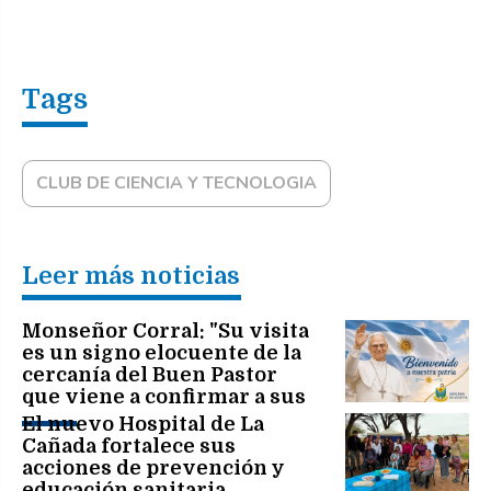
CLUB DE CIENCIA Y TECNOLOGIA
Leer más noticias
Monseñor Corral: "Su visita
es un signo elocuente de la
cercanía del Buen Pastor
que viene a confirmar a sus
hermanos en la fe"
El nuevo Hospital de La
Cañada fortalece sus
acciones de prevención y
educación sanitaria