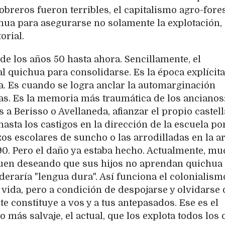
obreros fueron terribles, el capitalismo agro-fores
hua para asegurarse no solamente la explotación,
orial.
de los años 50 hasta ahora. Sencillamente, el
al quichua para consolidarse. Es la época explícita
. Es cuando se logra anclar la automarginación
tas. Es la memoria más traumática de los ancianos
a Berisso o Avellaneda, afianzar el propio castel
hasta los castigos en la dirección de la escuela po
zos escolares de suncho o las arrodilladas en la a
90. Pero el daño ya estaba hecho. Actualmente, m
guen deseando que sus hijos no aprendan quichua
deraría "lengua dura". Así funciona el colonialism
a vida, pero a condición de despojarse y olvidarse 
te constituye a vos y a tus antepasados. Ese es el
 más salvaje, el actual, que los explota todos los 