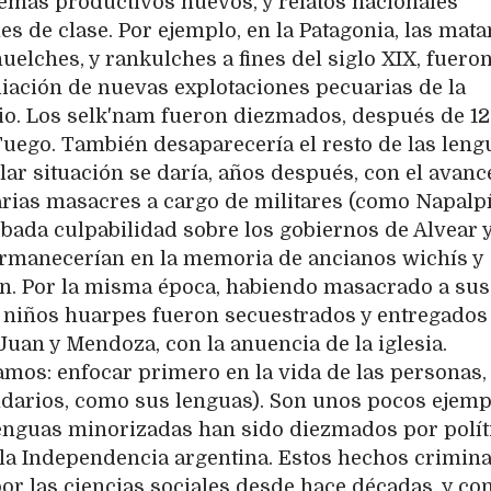
mas productivos nuevos, y relatos nacionales
s de clase. Por ejemplo, en la Patagonia, las mat
elches, y rankulches a fines del siglo XIX, fuero
iación de nuevas explotaciones pecuarias de la
rio. Los selk'nam fueron diezmados, después de 1
Fuego. También desaparecería el resto de las leng
lar situación se daría, años después, con el avanc
arias masacres a cargo de militares (como Napalpí
ada culpabilidad sobre los gobiernos de Alvear 
ermanecerían en la memoria de ancianos wichís y
ron. Por la misma época, habiendo masacrado a sus
 y niños huarpes fueron secuestrados y entregados
uan y Mendoza, con la anuencia de la iglesia.
amos: enfocar primero en la vida de las personas,
ndarios, como sus lenguas). Son unos pocos ejemp
enguas minorizadas han sido diezmados por polít
 la Independencia argentina. Estos hechos crimina
or las ciencias sociales desde hace décadas, y co