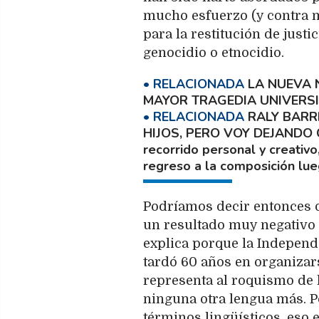
mucho esfuerzo (y contra m
para la restitución de just
genocidio o etnocidio.
LA NUEVA 
MAYOR TRAGEDIA UNIVERS
RALY BARR
HIJOS, PERO VOY DEJANDO
recorrido personal y creativo
regreso a la composición lu
Podríamos decir entonces q
un resultado muy negativo a
explica porque la Independe
tardó 60 años en organizars
representa al roquismo de l
ninguna otra lengua más. P
términos lingüísticos, eso e