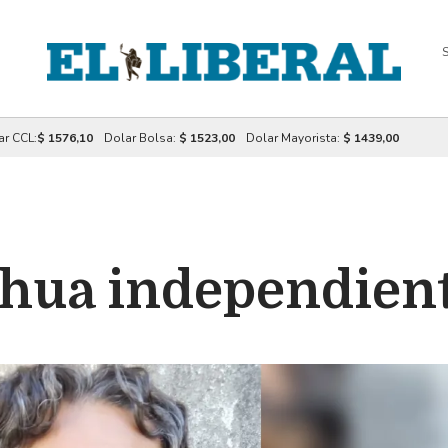
S
ar CCL:
$ 1576,10
Dolar Bolsa:
$ 1523,00
Dolar Mayorista:
$ 1439,00
chua independien