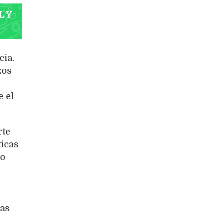
L Y
cia.
zos
 el
rte
ticas
mo
ías