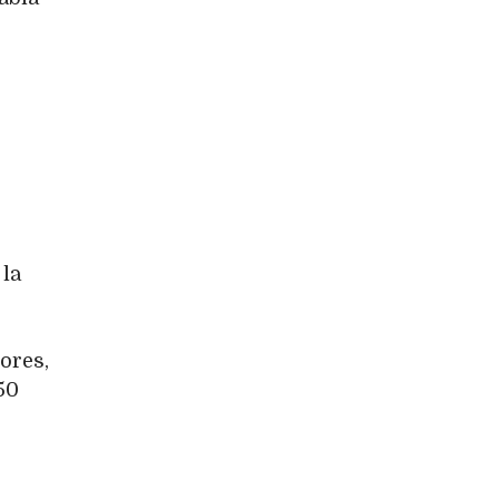
 la
ores,
50