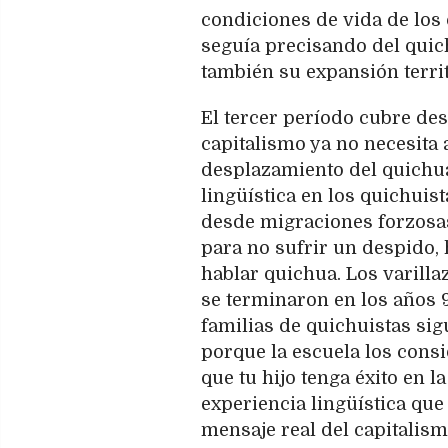
condiciones de vida de los 
seguía precisando del quic
también su expansión territ
El tercer período cubre des
capitalismo ya no necesita 
desplazamiento del quichua
lingüística en los quichuis
desde migraciones forzosas 
para no sufrir un despido, 
hablar quichua. Los varilla
se terminaron en los años 
familias de quichuistas si
porque la escuela los consi
que tu hijo tenga éxito en l
experiencia lingüística que 
mensaje real del capitalismo