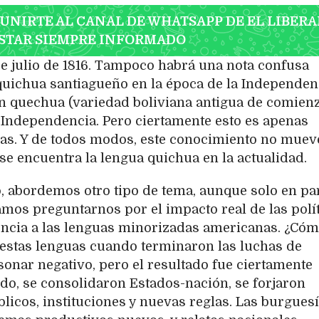
 UNIRTE AL CANAL DE WHATSAPP DE EL LIBERA
STAR SIEMPRE INFORMADO
e julio de 1816. Tampoco habrá una nota confusa
 quichua santiagueño en la época de la Independen
ón quechua (variedad boliviana antigua de comien
la Independencia. Pero ciertamente esto es apenas
as. Y de todos modos, este conocimiento no mueve
e encuentra la lengua quichua en la actualidad.
, abordemos otro tipo de tema, aunque solo en pa
íamos preguntarnos por el impacto real de las polí
encia a las lenguas minorizadas americanas. ¿Có
e estas lenguas cuando terminaron las luchas de
onar negativo, pero el resultado fue ciertamente
do, se consolidaron Estados-nación, se forjaron
licos, instituciones y nuevas reglas. Las burgues