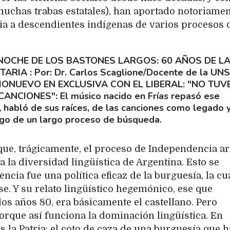
uchas trabas estatales), han aportado notoriame
icia a descendientes indígenas de varios procesos 
NOCHE DE LOS BASTONES LARGOS: 60 AÑOS DE L
ITARIA
Por: Dr. Carlos Scaglione/Docente de la UN
IONUEVO EN EXCLUSIVA CON EL LIBERAL: "NO TUV
 CANCIONES"
El músico nacido en Frías repasó ese
, habló de sus raíces, de las canciones como legado 
ego de un largo proceso de búsqueda.
ue, trágicamente, el proceso de Independencia ar
 la diversidad lingüística de Argentina. Esto se
ncia fue una política eficaz de la burguesía, la cu
e. Y su relato lingüístico hegemónico, ese que
os años 80, era básicamente el castellano. Pero
orque así funciona la dominación lingüística. En
s la Patria: el coto de caza de una burguesía que h