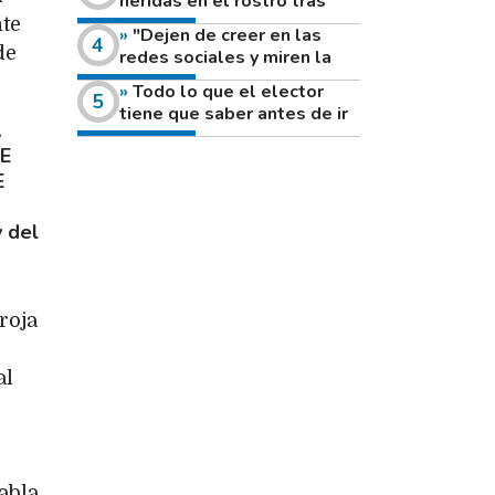
heridas en el rostro tras
reventar el disco de una
nte
"Dejen de creer en las
amoladora
de
redes sociales y miren la
heladera de sus casas": el
Todo lo que el elector
fuerte mensaje de una joven
tiene que saber antes de ir
que votó por primera vez
A
a votar este domingo
SE
E
y del
roja
al
abla