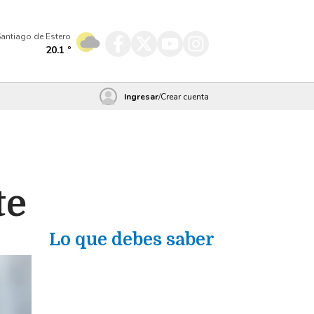
antiago de Estero
20.1
º
Ingresar
/
Crear cuenta
te
Lo que debes saber