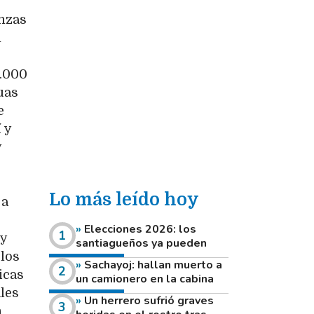
anzas
n
2.000
uas
e
 y
y
Lo más leído hoy
 a
Elecciones 2026: los
 y
santiagueños ya pueden
los
consultar dónde votan este
Sachayoj: hallan muerto a
domingo
icas
un camionero en la cabina
de su vehículo a la vera de
les
Un herrero sufrió graves
un camino rural
n