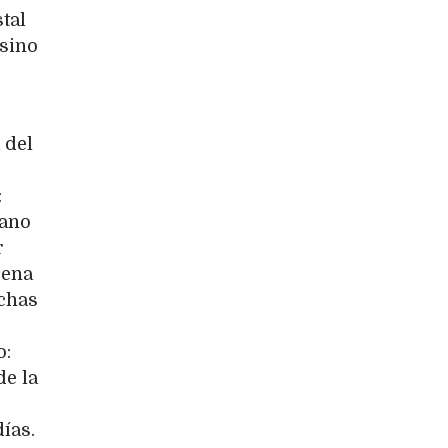
tal
 sino
 del
:
lano
r
rena
uchas
o:
de la
días.