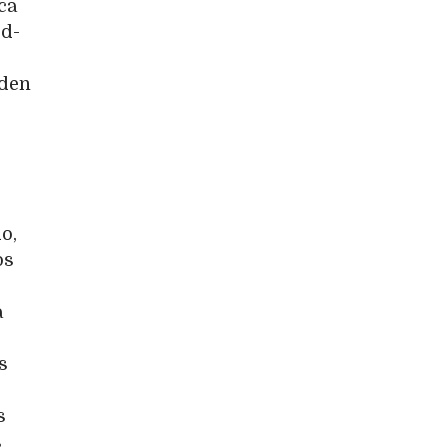
ca
ed-
iden
o,
os
a
s
s
s