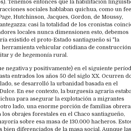
s). Tenemos entonces que la habilitación lingüísti
y fracciones sociales hablaban quichua, como un fe
 Page, Hutchinson, Jacques, Gordon, de Moussy,
ntegazza: casi la totalidad de los cronistas coinc
iadores locales nunca dimensionen esto, debemos
ría existido el proto-Estado santiagueño si "la
a herramienta vehicular cotidiana de construcción
litar y de hegemonía rural.
 negativa y positivamente) en el siguiente períod
 hasta entrados los años 50 del siglo XX. Ocurren d
lado, se desarrolló la urbanidad basada en el
 Dulce. En ese contexto, la burguesía agraria estab
ichua para asegurar la explotación a migrantes
 otro lado, una enorme porción de familias obrera
a los obrajes forestales en el Chaco santiagueño,
yoría sobre esa masa de 130.000 hacheros. Esto
 bien diferenciados de la masa social. Aunque la