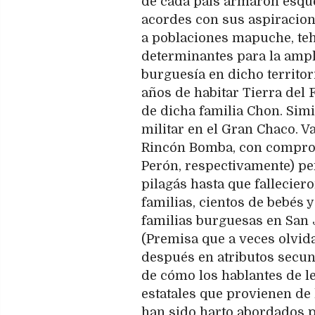
de cada país armaron esque
acordes con sus aspiracione
a poblaciones mapuche, tehu
determinantes para la ampl
burguesía en dicho territo
años de habitar Tierra del 
de dicha familia Chon. Simi
militar en el Gran Chaco. V
Rincón Bomba, con comprob
Perón, respectivamente) p
pilagás hasta que fallecie
familias, cientos de bebés
familias burguesas en San J
(Premisa que a veces olvid
después en atributos secu
de cómo los hablantes de l
estatales que provienen de
han sido harto abordados p