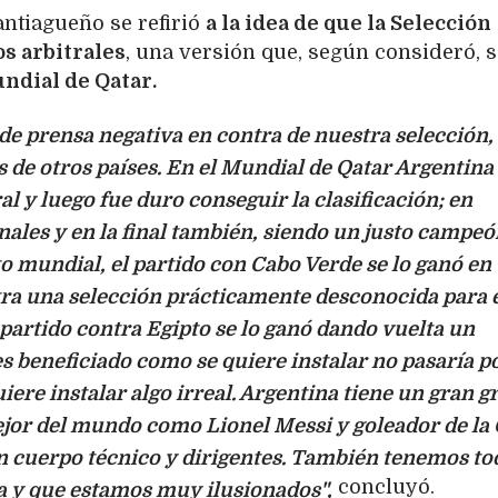
antiagueño se refirió
a la idea de que la Selección
s arbitrales
, una versión que, según consideró, s
ndial de Qatar.
e prensa negativa en contra de nuestra selección,
 de otros países. En el Mundial de Qatar Argentina
al y luego fue duro conseguir la clasificación; en
nales y en la final también, siendo un justo campeó
o mundial, el partido con Cabo Verde se lo ganó en
ra una selección prácticamente desconocida para 
 partido contra Egipto se lo ganó dando vuelta un
es beneficiado como se quiere instalar no pasaría p
uiere instalar algo irreal. Argentina tiene un gran 
ejor del mundo como Lionel Messi y goleador de la
 cuerpo técnico y dirigentes. También tenemos to
concluyó.
a y que estamos muy ilusionados",