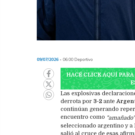
09/07/2026
06:00 Deportivo
HACÉ CLICK AQUÍ PARA
E
Las explosivas declaracion
derrota por
3-2
ante
Argen
continúan generando reperc
encuentro como
"amañado
seleccionado argentino y a
salió al cruce de esas afir