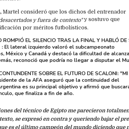
,
Martel consideró que los dichos del entrenador
y sostuvo que
desacertados y fuera de contexto"
ficación por méritos futbolísticos.
O ROMPIÓ EL SILENCIO TRAS LA FINAL Y HABLÓ DE
N
El lateral izquierdo valoró el subcampeonato
, México y Canadá y destacó la dificultad de alcanz
emás, reconoció que podría no llegar a disputar el Mu
 CONTUNDENTE SOBRE EL FUTURO DE SCALONI: "MI
sidente de la AFA aseguró que la continuidad del
rgentina es su principal objetivo y afirmó que buscar
culo, que finaliza a fin de año.
iones del técnico de Egipto me parecieron totalme
exto, se expresó en contra y queriendo bajar el pre
ue es el último campeón del mundo diciendo que 