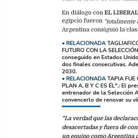
En diálogo con
EL LIBERAL
egipcio fueron
"totalmente 
Argentina consiguió la clasi
TAGLIAFIC
FUTURO CON LA SELECCIÓ
conseguido en Estados Unidos
dos finales consecutivas. Ad
2030.
TAPIA FUE
PLAN A, B Y C ES ÉL".
El pre
entrenador de la Selección A
convencerlo de renovar su vín
"La verdad que las declarac
desacertadas y fuera de cont
un equipo como Argentina q