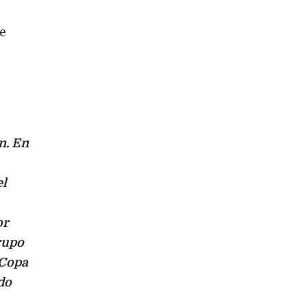
e
n. En
el
or
grupo
 Copa
do