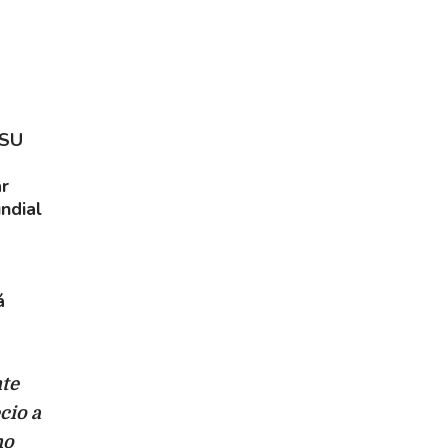
 SU
ar
ndial
á
nte
cio a
no