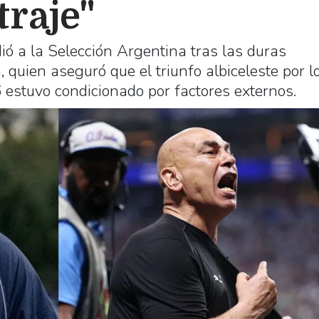
traje"
ó a la Selección Argentina tras las duras
uien aseguró que el triunfo albiceleste por l
 estuvo condicionado por factores externos.