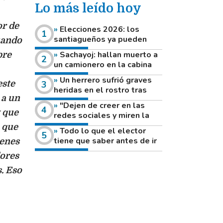
Lo más leído hoy
or de
Elecciones 2026: los
santiagueños ya pueden
uando
consultar dónde votan este
Sachayoj: hallan muerto a
bre
domingo
un camionero en la cabina
de su vehículo a la vera de
Un herrero sufrió graves
este
un camino rural
heridas en el rostro tras
 a un
reventar el disco de una
"Dejen de creer en las
amoladora
y que
redes sociales y miren la
heladera de sus casas": el
o que
Todo lo que el elector
fuerte mensaje de una joven
tiene que saber antes de ir
ienes
que votó por primera vez
a votar este domingo
dores
. Eso