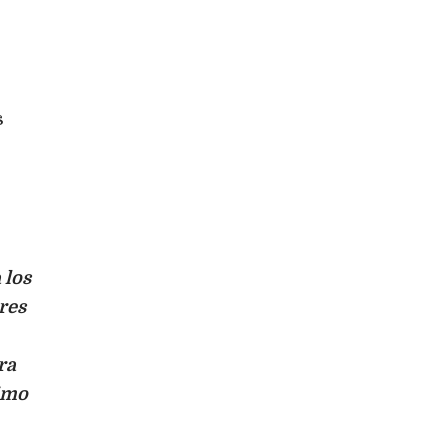
s
 los
res
ra
timo