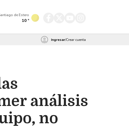
antiago de Estero
10
º
Ingresar
/
Crear cuenta
las
mer análisis
uipo, no