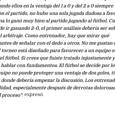
ndo ellos en la ventaja del 1 a 0 y del 2 a 0 siempre
 el partido, no hubo una sola jugada dudosa a fav
na lo ganó muy bien al partido jugando al fútbol. C
e ir ganando 2-0, el primer análisis debería ser so
el arbitraje. Como entrenador, hay que mirar qué
ntes de señalar con el dedo a otros. No me gustan 
l torneo está diseñado para favorecer a un equipo o
el fútbol. Si crees que fuiste tratado injustamente 
 hablar con fundamentos. El fútbol se decide por l
quipo no puede proteger una ventaja de dos goles, t
es donde debería empezar la discusión. Los entrena
idad, especialmente después de derrotas dolorosas
, expresó.
l proceso"