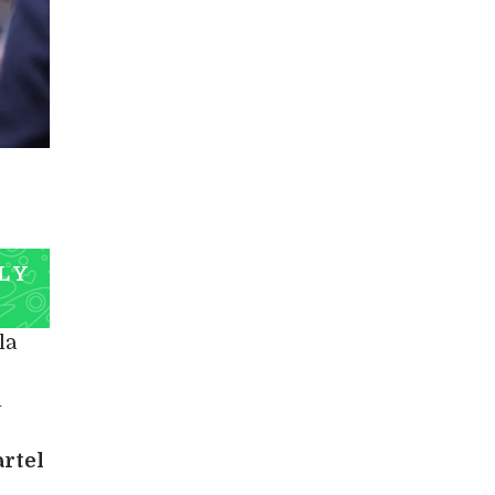
L Y
 la
l
artel