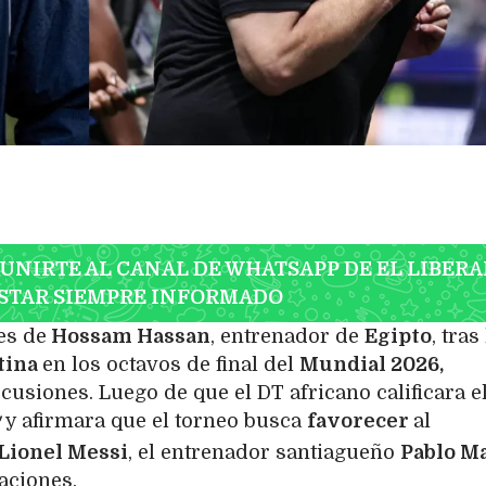
 UNIRTE AL CANAL DE WHATSAPP DE EL LIBERA
STAR SIEMPRE INFORMADO
es de
Hossam Hassan
, entrenador de
Egipto
, tras
tina
en los octavos de final del
Mundial 2026,
usiones. Luego de que el DT africano calificara e
y afirmara que el torneo busca
favorecer
al
"
Lionel Messi
, el entrenador santiagueño
Pablo M
maciones.