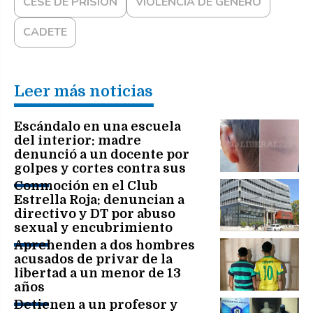
CESE DE PRISIÓN
VIOLENCIA DE GENERO
CADETE
Leer más noticias
Escándalo en una escuela
del interior: madre
denunció a un docente por
golpes y cortes contra sus
hijos de 7 y 11 años
Conmoción en el Club
Estrella Roja: denuncian a
directivo y DT por abuso
sexual y encubrimiento
Aprehenden a dos hombres
acusados de privar de la
libertad a un menor de 13
años
Detienen a un profesor y