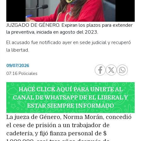
JUZGADO DE GÉNERO. Expiran los plazos para extender
CA
la preventiva, iniciada en agosto del 2023.
El acusado fue notificado ayer en sede judicial y recuperó
la libertad.
09/07/2026
07:16 Policiales
HACÉ CLICK AQUÍ PARA UNIRTE AL
CANAL DE WHATSAPP DE EL LIBERAL Y
ESTAR SIEMPRE INFORMADO
La jueza de Género, Norma Morán, concedió
el cese de prisión a un trabajador de
cadetería, y fijó fianza personal de $