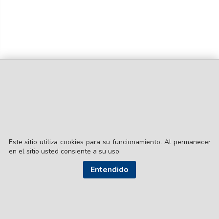
Este sitio utiliza cookies para su funcionamiento. Al permanecer
en el sitio usted consiente a su uso.
© EL LIBERAL S.A.
Entendido
Director Editorial: Lic. Gustavo Eduardo Ick
Santiago del Estero / República Argentina
SEGUI NUESTRAS REDES