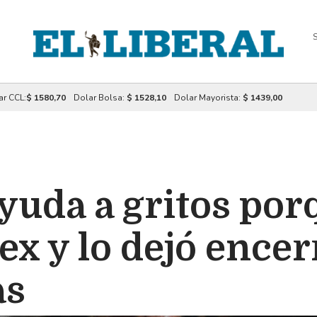
S
ar CCL:
$ 1580,70
Dolar Bolsa:
$ 1528,10
Dolar Mayorista:
$ 1439,00
yuda a gritos po
ex y lo dejó encer
as