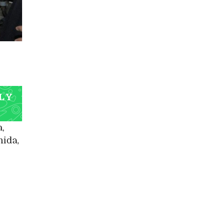
L Y
,
nida,