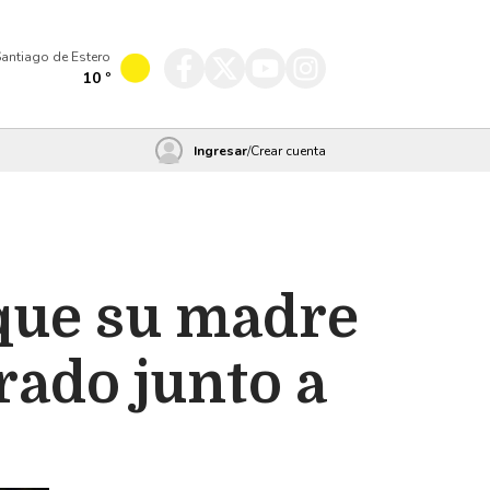
antiago de Estero
10
º
Ingresar
/
Crear cuenta
rque su madre
rado junto a