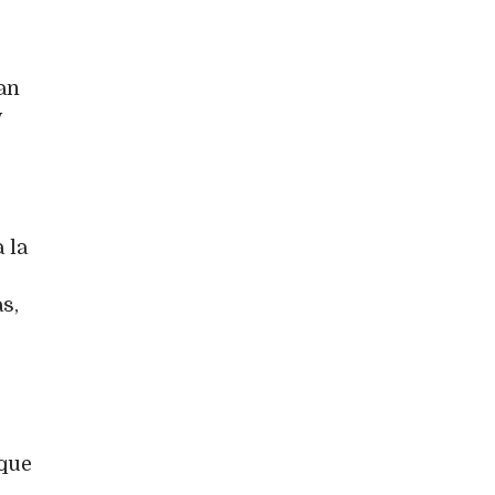
an
y
 la
s,
 que