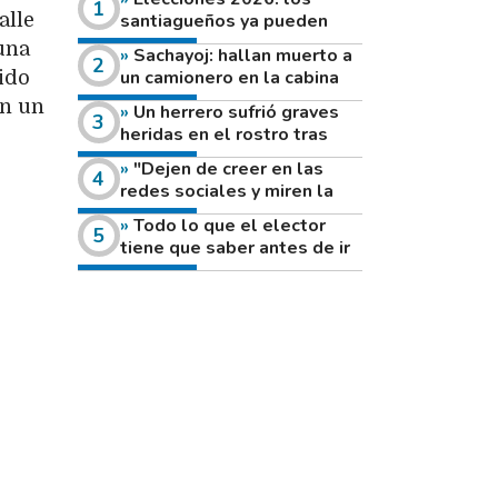
alle
santiagueños ya pueden
consultar dónde votan este
una
Sachayoj: hallan muerto a
domingo
un camionero en la cabina
ido
de su vehículo a la vera de
on un
Un herrero sufrió graves
un camino rural
heridas en el rostro tras
reventar el disco de una
"Dejen de creer en las
amoladora
redes sociales y miren la
heladera de sus casas": el
Todo lo que el elector
fuerte mensaje de una joven
tiene que saber antes de ir
que votó por primera vez
a votar este domingo