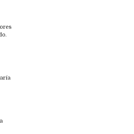
nores
do.
aría
a