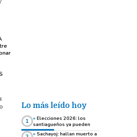
y
A
tre
ionar
S
u
Lo más leído hoy
go
Elecciones 2026: los
santiagueños ya pueden
consultar dónde votan este
Sachayoj: hallan muerto a
domingo