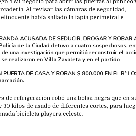
egó a su negocio para abrir las puertas al público 
rcadería. Al revisar las cámaras de seguridad,
delincuente había saltado la tapia perimetral e
BANDA ACUSADA DE SEDUCIR, DROGAR Y ROBAR 
Policía de la Ciudad detuvo a cuatro sospechosos, en
de una investigación que permitió reconstruir el acc
se realizaron en Villa Zavaleta y en el partido
 PUERTA DE CASA Y ROBAN $ 800.000 EN EL Bº LO
arcación.
ra de refrigeración robó una bolsa negra que en s
y 30 kilos de asado de diferentes cortes, para lue
nada bicicleta playera celeste.