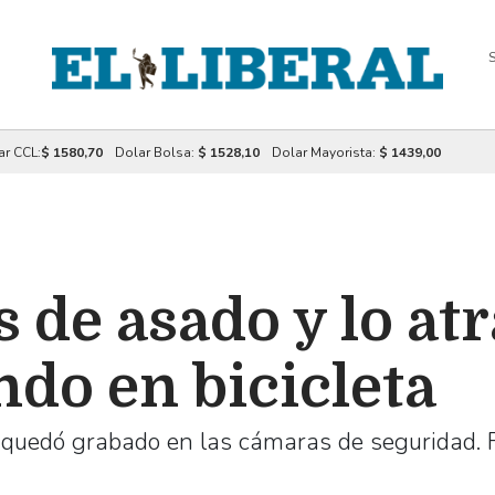
S
ar CCL:
$ 1580,70
Dolar Bolsa:
$ 1528,10
Dolar Mayorista:
$ 1439,00
s de asado y lo at
do en bicicleta
a quedó grabado en las cámaras de seguridad. 