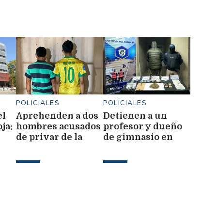
POLICIALES
POLICIALES
el
Aprehenden a dos
Detienen a un
ja:
hombres acusados
profesor y dueño
de privar de la
de gimnasio en
por
libertad a un
Frías con
menor de 13 años
marihuana y casi
$4 millones