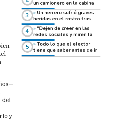
un camionero en la cabina
de su vehículo a la vera de
Un herrero sufrió graves
un camino rural
heridas en el rostro tras
reventar el disco de una
"Dejen de creer en las
amoladora
redes sociales y miren la
heladera de sus casas": el
Todo lo que el elector
bien
fuerte mensaje de una joven
tiene que saber antes de ir
que votó por primera vez
del
a votar este domingo
n
años—
a
 del
rto y