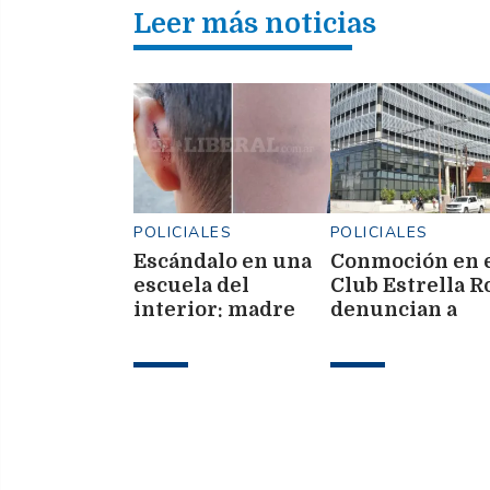
Leer más noticias
POLICIALES
POLICIALES
Escándalo en una
Conmoción en 
escuela del
Club Estrella Ro
interior: madre
denuncian a
denunció a un
directivo y DT 
docente por
abuso sexual y
golpes y cortes
encubrimiento
contra sus hijos de
7 y 11 años