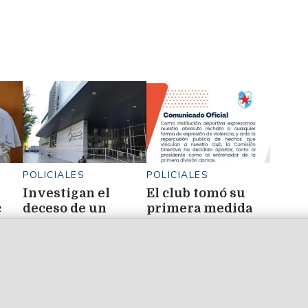
POLICIALES
POLICIALES
Investigan el
El club tomó su
c
deceso de un
primera medida
gendarme que
institucional tras
ué
sufrió un paro
las denuncias:
ene
cardíaco en el CISB
apartó al
presidente y al
entrenador