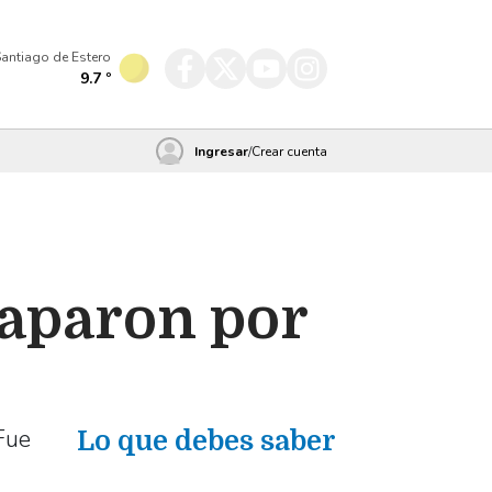
antiago de Estero
9.7
º
Ingresar
/
Crear cuenta
raparon por
Fue
Lo que debes saber