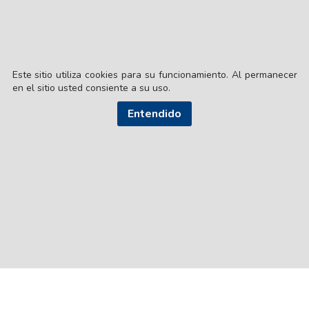
Este sitio utiliza cookies para su funcionamiento. Al permanecer
en el sitio usted consiente a su uso.
Entendido
© EL LIBERAL S.A.
Director Editorial: Lic. Gustavo Eduardo Ick
Santiago del Estero / República Argentina
SEGUI NUESTRAS REDES