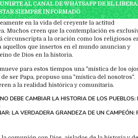
 UNIRTE AL CANAL DE WHATSAPP DE EL LIBERA
STAR SIEMPRE INFORMADO
amente en la vida del creyente la actitud
ica. Muchos creen que la contemplación es exclusi
tá circunscripta a la oración como los religiosos e
da aquellos que insertos en el mundo anuncian y
eino de Dios en la historia.
mueve para estos tiempos una "mística de los ojo
s de ser Papa, propuso una "mística del nosotros".
en a la realidad histórica y comunitaria.
 NO DEBE CAMBIAR LA HISTORIA DE LOS PUEBLOS
h
AR: LA VERDADERA GRANDEZA DE UN CAMPEÓN
 la comunión con Dios, aislados de la historia y de