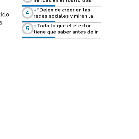
heridas en el rostro tras
reventar el disco de una
"Dejen de creer en las
amoladora
rido
redes sociales y miren la
heladera de sus casas": el
s
Todo lo que el elector
fuerte mensaje de una joven
tiene que saber antes de ir
que votó por primera vez
a votar este domingo