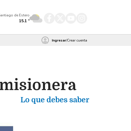
antiago de Estero
15.1
º
Ingresar
/
Crear cuenta
y misionera
Lo que debes saber