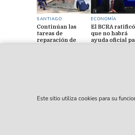
SANTIAGO
ECONOMÍA
Continúan las
El BCRA ratificó
tareas de
que no habrá
reparación de
ayuda oficial p
calles de
quienes regist
hormigón en
mora
distintos sectores
de la ciudad
Este sitio utiliza cookies para su func
© EL LIBERAL S.A
Director Editorial
Santiago del Este