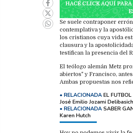
HACÉ CLICK AQUÍ PARA
E
Se suele contraponer erróne
contemplativa y la apostól
los cristianos cuya vida es
clausura y la apostolicida
testifican la presencia del R
El teólogo alemán Metz pro
abiertos" y Francisco, ante
Ambas propuestas nos refier
EL FUTBOL
José Emilio Jozami Delibasic
SABER GAN
Karen Hutch
Hoy no podemos vivir la fe,