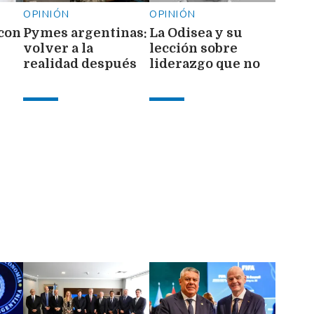
OPINIÓN
OPINIÓN
 con
Pymes argentinas:
La Odisea y su
volver a la
lección sobre
realidad después
liderazgo que no
de la euforia
comprenden
mundialista
trumpistas ni
wokes