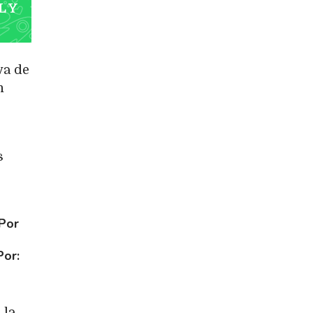
L Y
va de
n
s
Por
Por:
 la