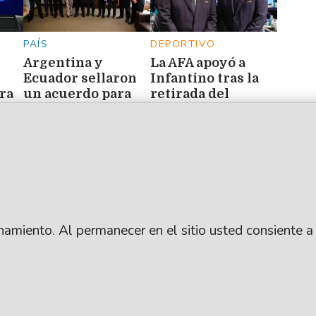
PAÍS
DEPORTIVO
Argentina y
La AFA apoyó a
Ecuador sellaron
Infantino tras la
ara
un acuerdo para
retirada del
ren
potenciar las
polémico proyecto
exportaciones del
para el Mundial
sector automotor
ionamiento. Al permanecer en el sitio usted consiente a
.
SUSCRIBITE
ARCHIVO
: Lic. Gustavo Eduardo Ick
CONTACTANOS
PUBLICIDAD
ro / República Argentina
AYUDA
ANUNCIÁ CON NOSO