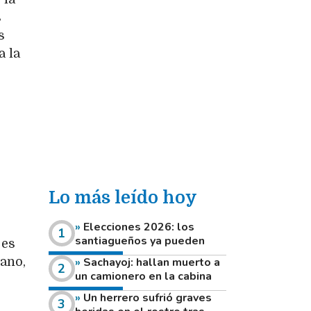
s
s
a la
Lo más leído hoy
Elecciones 2026: los
santiagueños ya pueden
 es
consultar dónde votan este
iano,
Sachayoj: hallan muerto a
domingo
un camionero en la cabina
de su vehículo a la vera de
Un herrero sufrió graves
un camino rural