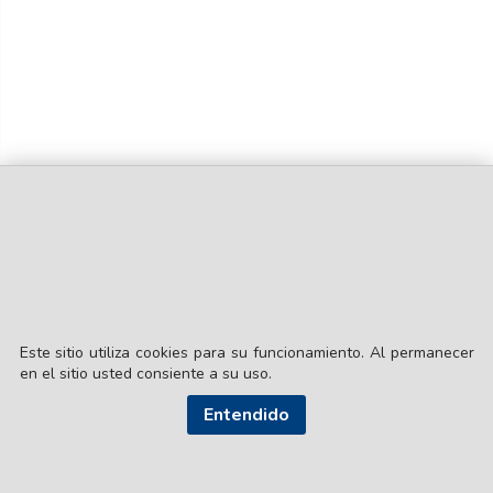
Este sitio utiliza cookies para su funcionamiento. Al permanecer
en el sitio usted consiente a su uso.
Entendido
© EL LIBERAL S.A.
Director Editorial: Lic. Gustavo Eduardo Ick
Santiago del Estero / República Argentina
SEGUI NUESTRAS REDES