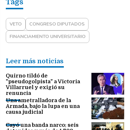
VETO
CONGRESO DIPUTADOS
FINANCIAMIENTO UNIVERSITARIO
Leer más noticias
Quirno tildó de
"pseudogolpista" a Victoria
Villarruel y exigió su
renuncia
Una ametralladora de la
Armada, bajo la lupa en una
causa judicial
Cayó una banda narco: seis