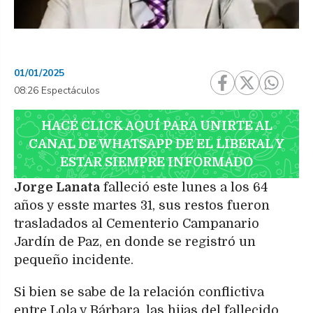
01/01/2025
08:26 Espectáculos
HACÉ CLICK AQUÍ PARA UNIRTE AL
CANAL DE WHATSAPP DE EL LIBERAL Y
ESTAR SIEMPRE INFORMADO
Jorge Lanata
falleció este lunes a los 64
años y esste martes 31, sus restos fueron
trasladados al Cementerio Campanario
Jardín de Paz, en donde se registró un
pequeño incidente.
Si bien se sabe de la relación conflictiva
entre Lola y Bárbara, las hijas del fallecido