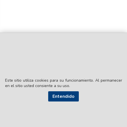
Este sitio utiliza cookies para su funcionamiento. Al permanecer
en el sitio usted consiente a su uso.
© EL LIBERAL S.A.
Entendido
Director Editorial: Lic. Gustavo Eduardo Ick
Santiago del Estero / República Argentina
SEGUI NUESTRAS REDES