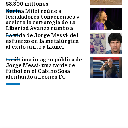
$3.300 millones
Karina Milei reúne a
legisladores bonaerenses y
acelera la estrategia de La
Libertad Avanza rumbo a
2027
La vida de Jorge Messi: del
esfuerzo en la metalúrgica
al éxito junto a Lionel
La última imagen pública de
Jorge Messi: una tarde de
fútbol en el Gabino Sosa
alentando a Leones FC