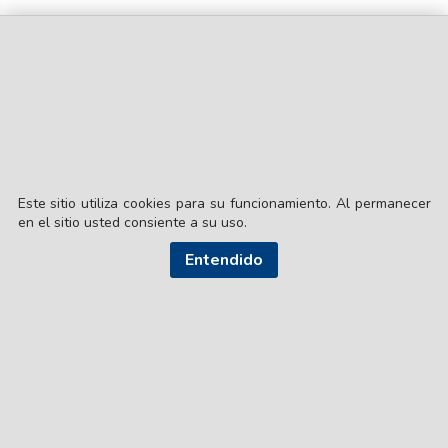
Este sitio utiliza cookies para su funcionamiento. Al permanecer
en el sitio usted consiente a su uso.
Entendido
© EL LIBERAL S.A.
Director Editorial: Lic. Gustavo Eduardo Ick
Santiago del Estero / República Argentina
SEGUI NUESTRAS REDES